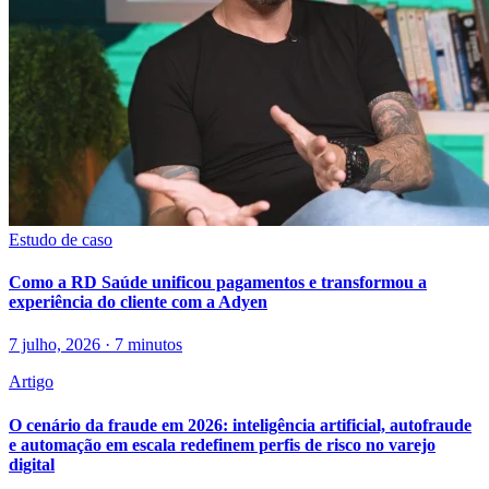
Estudo de caso
Como a RD Saúde unificou pagamentos e transformou a
experiência do cliente com a Adyen
7 julho, 2026 · 7 minutos
Artigo
O cenário da fraude em 2026: inteligência artificial, autofraude
e automação em escala redefinem perfis de risco no varejo
digital