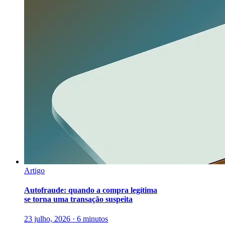
Artigo
Autofraude: quando a compra legítima
se torna uma transação suspeita
23 julho, 2026 · 6 minutos