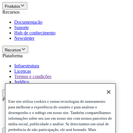
Produtos
Recursos
Documentação
Suporte
Hub de conhecimento
Newsletter
Recursos
Plataforma
Infraestrutura
Licenças
Termos e condições
Jurídico
Plataforma
Politicas e termo de responsabilidade
Este site utiliza cookies e outras tecnologias de rastreamento
para melhorar a experiência do usuário e para analisar o
Privacy
desempenho e o tráfego em nosso site. Também compartilhamos
Cookies
informações sobre seu uso em nosso site com nossos parceiros de
Disclaimer
mídia social, publicidade e análise. Se detectarmos um sinal de
preferência de não participação, ele será honrado. Mais
Politicas e termo de responsabilidade