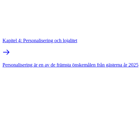
Kapitel 4: Personalisering och lojalitet
Personalisering är en av de främsta önskemålen från gästerna år 2025