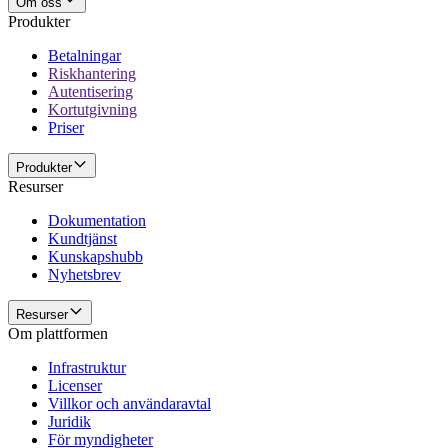
Om oss
Produkter
Betalningar
Riskhantering
Autentisering
Kortutgivning
Priser
Produkter
Resurser
Dokumentation
Kundtjänst
Kunskapshubb
Nyhetsbrev
Resurser
Om plattformen
Infrastruktur
Licenser
Villkor och användaravtal
Juridik
För myndigheter