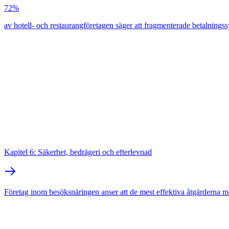
72%
av hotell- och restaurangföretagen säger att fragmenterade betalnings
Kapitel 6: Säkerhet, bedrägeri och efterlevnad
Företag inom besöksnäringen anser att de mest effektiva åtgärderna m