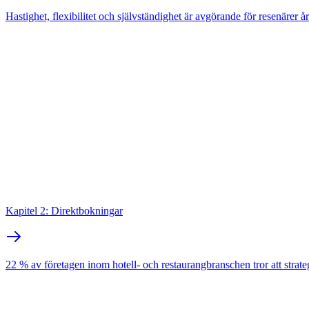
Hastighet, flexibilitet och självständighet är avgörande för resenärer å
Kapitel 2: Direktbokningar
22 % av företagen inom hotell- och restaurangbranschen tror att strat