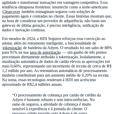
agilidade e transformar transações em vantagem competitiva. Essa
tendência ultrapassa fronteiras: insurtechs como a norte-americana
Clearcover
também reimaginam seguros com soluções de
pagamento ágeis e centradas no cliente. Essas histórias mostram que,
na hora de considerar um provedor de adquirência, não basta um
gateway de última geração, é preciso inteligência, unificação de
dados e inovação contínua.
Em meados de 2024, a HDI Seguros reforçou essa convicção ao
adotar, além do roteamento inteligente, a funcionalidade de
tokenização
de bandeira da Adyen. O resultado foi um salto de 88%
para 91% na sua
taxa de autorização
— um ganho de três pontos
percentuais diretamente atribuído à tokenização. Isoladamente, a
atualização automática de dados de cartão elevou as aprovações em
mais 0,66%, representando um incremento de receita de cerca de R$
1,2 milhão por ano. As retentativas automáticas de processamento
também contribuíram para um aumento médio de 0,20% na receita.
Na soma, essas tecnologias renderam à HDI um acréscimo
aproximado de R$2,4 milhões anuais.
“O processamento de cobrança por cartão de crédito da
Adyen é bastante robusto e sem intercorrências. No
ramo de seguros, a atividade de cobrança é muito
sensível à experiência e à jornada do cliente. O
processo sólido provido pela Adyen é de suma