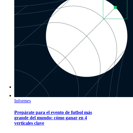
Informes
Prepárate para el evento de futbol más
grande del mundo: cómo ganar en 4
verticales clave