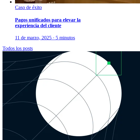
Caso de éxito
Pagos unificados para elevar la
experiencia del cliente
11 de marzo, 2025 · 5 minutos
Todos los posts