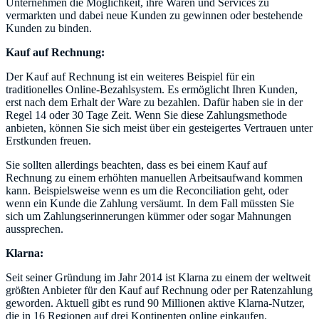
Unternehmen die Möglichkeit, ihre Waren und Services zu
vermarkten und dabei neue Kunden zu gewinnen oder bestehende
Kunden zu binden.
Kauf auf Rechnung:
Der Kauf auf Rechnung ist ein weiteres Beispiel für ein
traditionelles Online-Bezahlsystem. Es ermöglicht Ihren Kunden,
erst nach dem Erhalt der Ware zu bezahlen. Dafür haben sie in der
Regel 14 oder 30 Tage Zeit. Wenn Sie diese Zahlungsmethode
anbieten, können Sie sich meist über ein gesteigertes Vertrauen unter
Erstkunden freuen.
Sie sollten allerdings beachten, dass es bei einem Kauf auf
Rechnung zu einem erhöhten manuellen Arbeitsaufwand kommen
kann. Beispielsweise wenn es um die Reconciliation geht, oder
wenn ein Kunde die Zahlung versäumt. In dem Fall müssten Sie
sich um Zahlungserinnerungen kümmer oder sogar Mahnungen
aussprechen.
Klarna:
Seit seiner Gründung im Jahr 2014 ist Klarna zu einem der weltweit
größten Anbieter für den Kauf auf Rechnung oder per Ratenzahlung
geworden. Aktuell gibt es rund 90 Millionen aktive Klarna-Nutzer,
die in 16 Regionen auf drei Kontinenten online einkaufen.