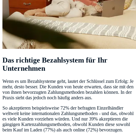
Das richtige Bezahlsystem für Ihr
Unternehmen
Wenn es um Bezahlsysteme geht, lautet der Schlüssel zum Erfolg: Je
mehr, desto besser. Die Kunden von heute erwarten, dass sie mit den
von ihnen bevorzugten Zahlungsmethoden bezahlen können. In der
Praxis sieht das jedoch noch häufig anders aus.
So akzeptieren beispielsweise 72% der befragten Einzelhändler
weltweit keine internationalen Zahlungsmethoden - und das, obwohl
es viele Kunden vorziehen würden. Und nur 39% akzeptieren die
gängigen Kartenzahlungsmethoden, obwohl Kunden diese sowohl
beim Kauf im Laden (77%) als auch online (72%) bevorzugen.