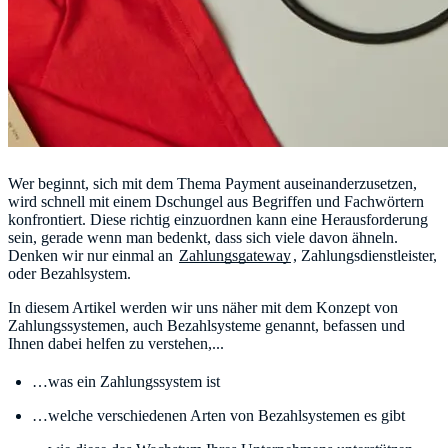
Wer beginnt, sich mit dem Thema Payment auseinanderzusetzen,
wird schnell mit einem Dschungel aus Begriffen und Fachwörtern
konfrontiert. Diese richtig einzuordnen kann eine Herausforderung
sein, gerade wenn man bedenkt, dass sich viele davon ähneln.
Denken wir nur einmal an
Zahlungsgateway
, Zahlungsdienstleister,
oder Bezahlsystem.
In diesem Artikel werden wir uns näher mit dem Konzept von
Zahlungssystemen, auch Bezahlsysteme genannt, befassen und
Ihnen dabei helfen zu verstehen,...
…was ein Zahlungssystem ist
…welche verschiedenen Arten von Bezahlsystemen es gibt