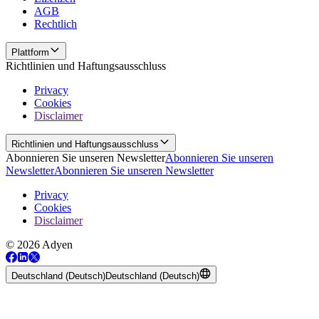
AGB
Rechtlich
Plattform
Richtlinien und Haftungsausschluss
Privacy
Cookies
Disclaimer
Richtlinien und Haftungsausschluss
Abonnieren Sie unseren Newsletter
Abonnieren Sie unseren
Newsletter
Abonnieren Sie unseren Newsletter
Privacy
Cookies
Disclaimer
© 2026 Adyen
Deutschland (Deutsch)
Deutschland (Deutsch)