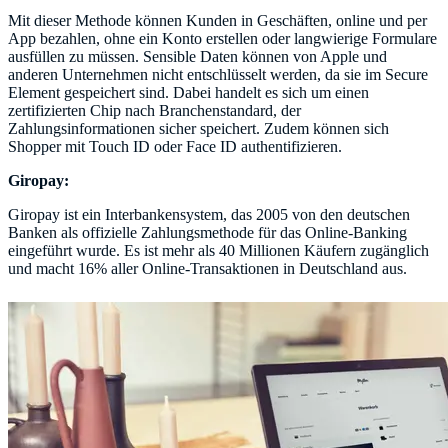
Mit dieser Methode können Kunden in Geschäften, online und per
App bezahlen, ohne ein Konto erstellen oder langwierige Formulare
ausfüllen zu müssen. Sensible Daten können von Apple und
anderen Unternehmen nicht entschlüsselt werden, da sie im Secure
Element gespeichert sind. Dabei handelt es sich um einen
zertifizierten Chip nach Branchenstandard, der
Zahlungsinformationen sicher speichert. Zudem können sich
Shopper mit Touch ID oder Face ID authentifizieren.
Giropay:
Giropay ist ein Interbankensystem, das 2005 von den deutschen
Banken als offizielle Zahlungsmethode für das Online-Banking
eingeführt wurde. Es ist mehr als 40 Millionen Käufern zugänglich
und macht 16% aller Online-Transaktionen in Deutschland aus.