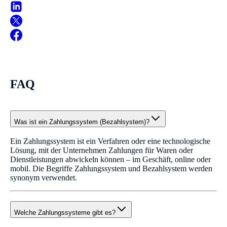
FAQ
Was ist ein Zahlungssystem (Bezahlsystem)?
Ein Zahlungssystem ist ein Verfahren oder eine technologische
Lösung, mit der Unternehmen Zahlungen für Waren oder
Dienstleistungen abwickeln können – im Geschäft, online oder
mobil. Die Begriffe Zahlungssystem und Bezahlsystem werden
synonym verwendet.
Welche Zahlungssysteme gibt es?