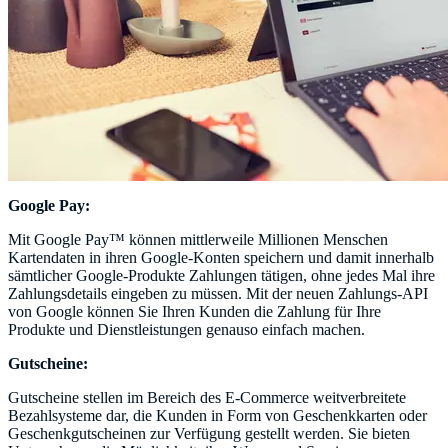
Google Pay:
Mit Google Pay™️ können mittlerweile Millionen Menschen
Kartendaten in ihren Google-Konten speichern und damit innerhalb
sämtlicher Google-Produkte Zahlungen tätigen, ohne jedes Mal ihre
Zahlungsdetails eingeben zu müssen. Mit der neuen Zahlungs-API
von Google können Sie Ihren Kunden die Zahlung für Ihre
Produkte und Dienstleistungen genauso einfach machen.
Gutscheine:
Gutscheine stellen im Bereich des E-Commerce weitverbreitete
Bezahlsysteme dar, die Kunden in Form von Geschenkkarten oder
Geschenkgutscheinen zur Verfügung gestellt werden. Sie bieten