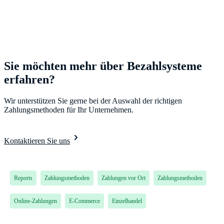
Sie möchten mehr über Bezahlsysteme
erfahren?
Wir unterstützen Sie gerne bei der Auswahl der richtigen
Zahlungsmethoden für Ihr Unternehmen.
Kontaktieren Sie uns
Reports
Zahlungsmethoden
Zahlungen vor Ort
Zahlungsmethoden
Online-Zahlungen
E-Commerce
Einzelhandel