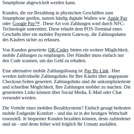
Smartphone abgewickelt werden kann.
Kunden, die zur Bezahlung in physischen Geschäften zum
Smartphone greifen, nutzen häufig digitale Wallets wie
Apple Pay
oder
Google Pay™️
. Diese Art von Zahlungen wird durch NFC-
Technologie unterstützt. Diese erlaubt dem POS-Terminal eines
Geschäfts über ein mobiles Payment Gateway, die Zahlungsdaten
des Käufers sicher zu erfassen.
Von Kunden generierte
QR-Codes
bieten ein weitere Möglichkeit,
mobile Zahlungen zu empfangen. Der Händler muss einfach nur
den Code scannen, um das Geld zu erhalten.
Eine alternative mobile Zahlungslösung ist
Pay By Link
. Hier
werden individuelle Zahlungslinks für Ihre Käufer über angepasste
Checkout-Seiten generiert. Zahlungslinks sind die unkomplizierteste
und schnellste Möglichkeit, Ihre Zahlungen mobiler zu machen. Die
generierten Links können über Social Media, E-Mail oder Chat
versendet werden.
Die Vorteile eines mobilen Bezahlsystems? Einfach gesagt bedeuten
mobile Endgeräte Komfort – und das ist in der heutigen Wirtschaft
essenziell. Je bequemer Kunden bezahlen können, desto zufriedener
sind sie - und desto höher wird folglich Ihr Umsatz ausfallen.