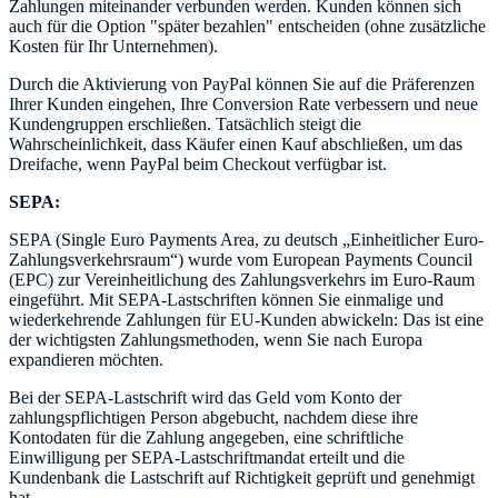
Zahlungen miteinander verbunden werden. Kunden können sich
auch für die Option "später bezahlen" entscheiden (ohne zusätzliche
Kosten für Ihr Unternehmen).
Durch die Aktivierung von PayPal können Sie auf die Präferenzen
Ihrer Kunden eingehen, Ihre Conversion Rate verbessern und neue
Kundengruppen erschließen. Tatsächlich steigt die
Wahrscheinlichkeit, dass Käufer einen Kauf abschließen, um das
Dreifache, wenn PayPal beim Checkout verfügbar ist.
SEPA:
SEPA (Single Euro Payments Area, zu deutsch „Einheitlicher Euro-
Zahlungsverkehrsraum“) wurde vom European Payments Council
(EPC) zur Vereinheitlichung des Zahlungsverkehrs im Euro-Raum
eingeführt. Mit SEPA-Lastschriften können Sie einmalige und
wiederkehrende Zahlungen für EU-Kunden abwickeln: Das ist eine
der wichtigsten Zahlungsmethoden, wenn Sie nach Europa
expandieren möchten.
Bei der SEPA-Lastschrift wird das Geld vom Konto der
zahlungspflichtigen Person abgebucht, nachdem diese ihre
Kontodaten für die Zahlung angegeben, eine schriftliche
Einwilligung per SEPA-Lastschriftmandat erteilt und die
Kundenbank die Lastschrift auf Richtigkeit geprüft und genehmigt
hat.