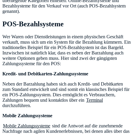
überliegende Kategorien einteilen: Online-Bezahlsysteme und
Bezahlsysteme für den Verkauf vor Ort (auch POS-Bezahlsystem
genannt).
POS-Bezahlsysteme
Wer Waren oder Dienstleistungen in einem physischen Geschäft
verkauft, muss sich um ein System für die Bezahlung kümmern. Ein
traditionelles Beispiel für ein POS-Bezahlsystem ist das Bargeld.
Inzwischen ist natürlich klar, dass es neben der Barzahlung auch
weitere Optionen geben muss. Hier sind zwei der gängigsten
Zahlungssysteme für den POS:
Kredit- und Debitkarten-Zahlungssysteme
Neben der Barzahlung haben sich auch Kredit- und Debitkarten
zum Standard entwickelt und sind somit ein klassisches Beispiel für
ein POS-Zahlungssystem. Dies ermöglicht es Verbrauchern,
Zahlungen bequem und kontaktlos über ein
Terminal
durchzuführen.
Mobile Zahlungssysteme
Mobile Zahlungssysteme
sind die Antwort auf die zunehmende
Nachfrage nach agilen Kundenerlebnissen, bei denen alles über das