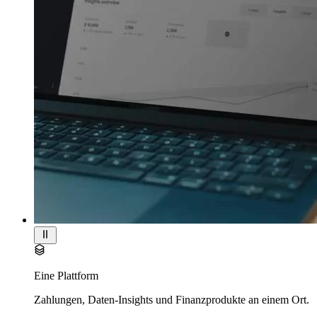
Eine Plattform
Zahlungen, Daten-Insights und Finanzprodukte an einem Ort.