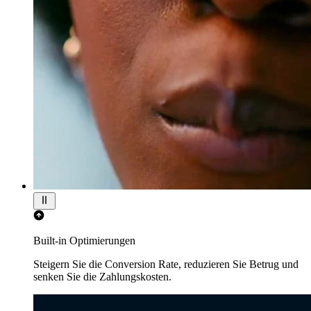
Built-in Optimierungen
Steigern Sie die Conversion Rate, reduzieren Sie Betrug und
senken Sie die Zahlungskosten.