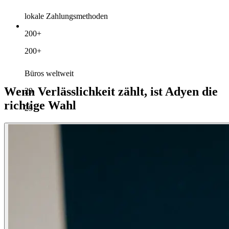
lokale Zahlungsmethoden
200+
200+
Büros weltweit
Wenn Verlässlichkeit zählt, ist Adyen die
29
richtige Wahl
29