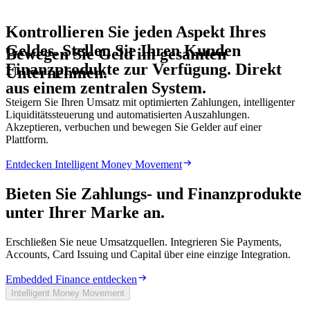
Kontrollieren Sie jeden Aspekt Ihres
Geldes.
Stellen
Sie
Ihren
Kunden
Bewegen Sie Geld im gesamten
Finanzprodukte
zur
Verfügung.
Direkt
Unternehmen.
aus
einem
zentralen
System.
Steigern Sie Ihren Umsatz mit optimierten Zahlungen, intelligenter
Liquiditätssteuerung und automatisierten Auszahlungen.
Akzeptieren, verbuchen und bewegen Sie Gelder auf einer
Plattform.
Entdecken Intelligent Money Movement
Bieten Sie Zahlungs- und Finanzprodukte
unter Ihrer Marke an.
Erschließen Sie neue Umsatzquellen. Integrieren Sie Payments,
Accounts, Card Issuing und Capital über eine einzige Integration.
Embedded Finance entdecken
Intelligent Money Movement