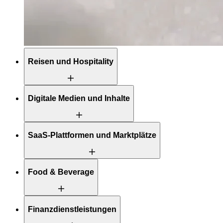
Reisen und Hospitality
Digitale Medien und Inhalte
SaaS-Plattformen und Marktplätze
Food & Beverage
Finanzdienstleistungen