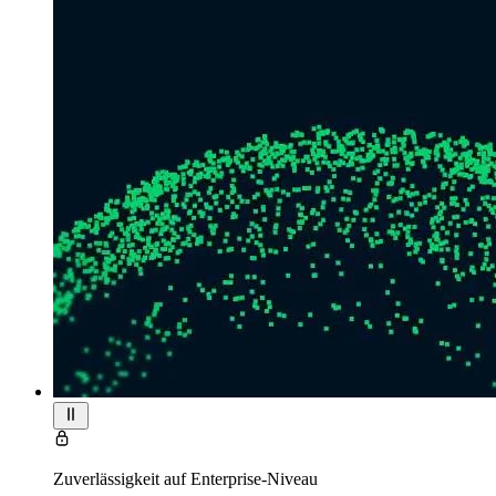
Zuverlässigkeit auf Enterprise-Niveau