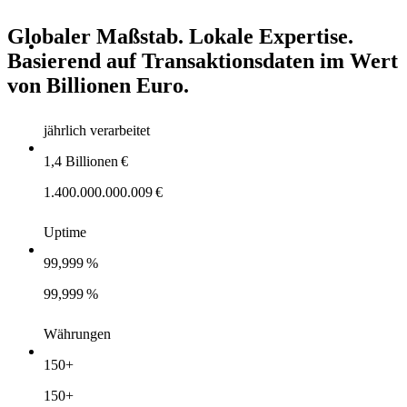
Globaler Maßstab. Lokale Expertise.
Basierend
auf
Transaktionsdaten
im
Wert
von
Billionen
Euro.
jährlich verarbeitet
1,4 Billionen €
1.400.000.000.009 €
Uptime
99,999 %
99,999 %
Währungen
150+
150+