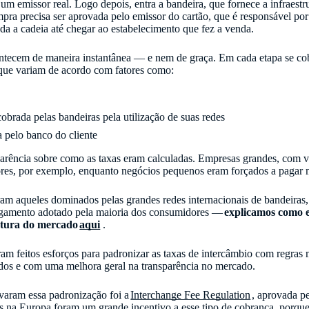
um emissor real. Logo depois, entra a bandeira, que fornece a infraestru
mpra precisa ser aprovada pelo emissor do cartão, que é responsável por 
da a cadeia até chegar ao estabelecimento que fez a venda.
ntecem de maneira instantânea — e nem de graça. Em cada etapa se co
que variam de acordo com fatores como:
obrada pelas bandeiras pela utilização de suas redes
 pelo banco do cliente
arência sobre como as taxas eram calculadas. Empresas grandes, com v
res, por exemplo, enquanto negócios pequenos eram forçados a pagar 
am aqueles dominados pelas grandes redes internacionais de bandeira
pagamento adotado pela maioria dos consumidores —
explicamos como 
ertura do mercado
aqui
.
ram feitos esforços para padronizar as taxas de intercâmbio com regras 
rados e com uma melhora geral na transparência no mercado.
ivaram essa padronização foi a
Interchange Fee Regulation
, aprovada p
xas na Europa foram um grande incentivo a esse tipo de cobrança, porqu