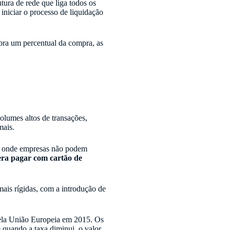
tura de rede que liga todos os
iniciar o processo de liquidação
bra um percentual da compra, as
olumes altos de transações,
mais.
s, onde empresas não podem
era pagar com cartão de
mais rígidas, com a introdução de
ela União Europeia em 2015. Os
e quando a taxa diminui, o valor