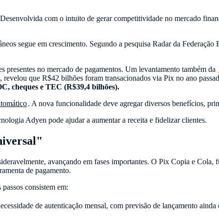
senvolvida com o intuito de gerar competitividade no mercado finance
ntâneos segue em crescimento. Segundo a pesquisa Radar da Federação B
ades presentes no mercado de pagamentos. Um levantamento também da
s), revelou que R$42 bilhões foram transacionados via Pix no ano pas
OC, cheques e TEC (R$39,4 bilhões).
tomático
. A nova funcionalidade deve agregar diversos benefícios, pri
ologia Adyen pode ajudar a aumentar a receita e fidelizar clientes.
iversal"
ideravelmente, avançando em fases importantes. O Pix Copia e Cola, f
erramenta de pagamento.
 passos consistem em:
 necessidade de autenticação mensal, com previsão de lançamento ainda