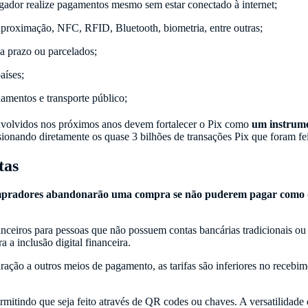
ador realize pagamentos mesmo sem estar conectado à internet;
aproximação, NFC, RFID, Bluetooth, biometria, entre outras;
a prazo ou parcelados;
aíses;
amentos e transporte público;
nvolvidos nos próximos anos devem fortalecer o Pix como
um instrume
onando diretamente os quase 3 bilhões de transações Pix que foram f
tas
pradores abandonarão uma compra se não puderem pagar como 
nanceiros para pessoas que não possuem contas bancárias tradicionais ou
a a inclusão digital financeira.
ção a outros meios de pagamento, as tarifas são inferiores no recebim
tindo que seja feito através de QR codes ou chaves. A versatilidade do