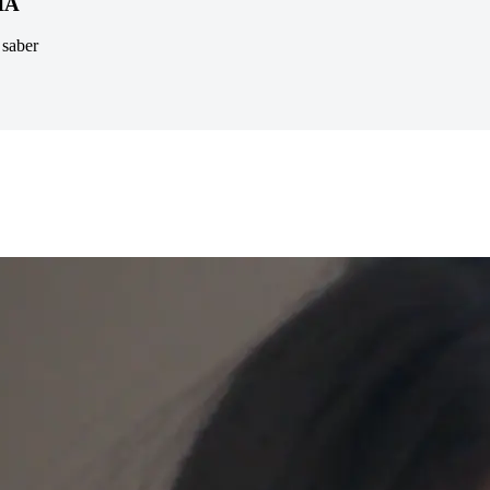
 IA
 saber