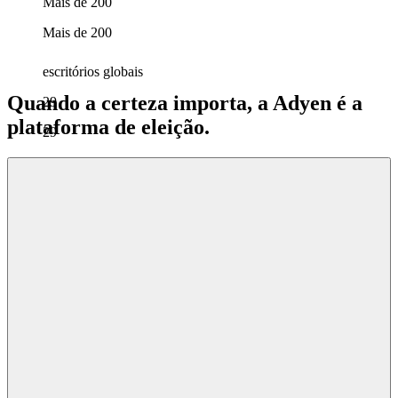
Mais de 200
Mais de 200
escritórios globais
Quando a certeza importa, a Adyen é a
29
plataforma de eleição.
29