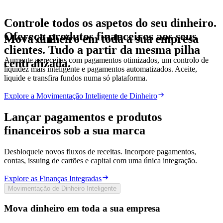
Controle todos os aspetos do seu dinheiro.
Ofereça
produtos
financeiros
aos
seus
Mova dinheiro em toda a sua empresa
clientes.
Tudo
a
partir
da
mesma
pilha
Aumente as receitas com pagamentos otimizados, um controlo de
centralizada.
liquidez mais inteligente e pagamentos automatizados. Aceite,
liquide e transfira fundos numa só plataforma.
Explore a Movimentação Inteligente de Dinheiro
Lançar pagamentos e produtos
financeiros sob a sua marca
Desbloqueie novos fluxos de receitas. Incorpore pagamentos,
contas, issuing de cartões e capital com uma única integração.
Explore as Finanças Integradas
Movimentação de Dinheiro Inteligente
Mova dinheiro em toda a sua empresa