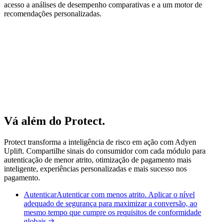
acesso a análises de desempenho comparativas e a um motor de
recomendações personalizadas.
“A
transição
para
machine
learning
resultou
em
maiores
taxas
de
aceitação
e
níveis
mais
baixos
de
chargeback.”
“Agora
podemos
concentrar-nos
no
que
é
importante:
proporcionar
melhores
experiências
de
checkout
e
pagamento
a
milhões
de
clientes.”
Arjun Muralidharan
Vá além do Protect.
Protect transforma a inteligência de risco em ação com Adyen
Uplift. Compartilhe sinais do consumidor com cada módulo para
autenticação de menor atrito, otimização de pagamento mais
inteligente, experiências personalizadas e mais sucesso nos
pagamento.
Autenticar
Autenticar com menos atrito. Aplicar o nível
adequado de segurança para maximizar a conversão, ao
mesmo tempo que cumpre os requisitos de conformidade
globais.