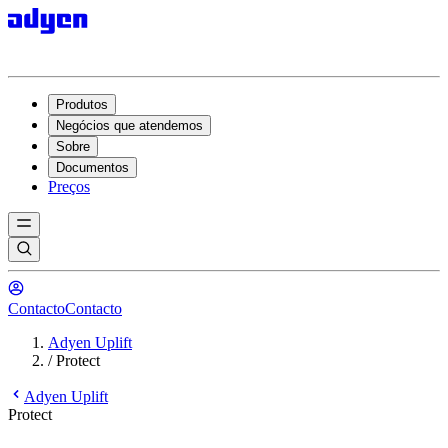
Produtos
Negócios que atendemos
Sobre
Documentos
Preços
Contacto
Contacto
Adyen Uplift
/
Protect
Adyen Uplift
Protect