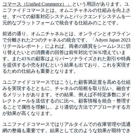
コマース（Unified Commerce）」
という用語があります。ユ
ニファイドコマースとは、オムニチャネルの仕組みを向上さ
せ、すべての顧客対応システムとバックエンドシステムを一
元的なプラットフォームで統合する仕組みのことです。
前述の通り、オムニチャネルとは、オンラインとオフライン
で分離された2つのチャネルの統合です。「Adyen Japan 2023
リテールレポート」によれば、両者の購買をシームレスに切
り替えたいとの消費者の回答は前年対比で36％増えていま
す。また43％の顧客はよりパーソナライズされた割引や特典
を提供する小売を好むという結果も出ており、これを実現す
るための仕組みも重要となります。
ユニファイドコマースではこうした顧客満足度を高める仕組
みを実現するとともに、チャネルの垣根を取り払い、融合す
るメリットがあります。その結果、例えば不特定多数にダイ
レクトメールを送信するのに比べ、顧客情報を統合・整理す
ることで属性を理解し、より適切な方法でアプローチする方
が効果が高くなります。
ユニファイドコマースではリアルタイムでの在庫管理や流通
網の整備も重要です。結果として次のような効果が期待でき