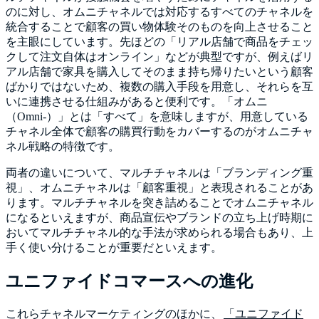
のに対し、オムニチャネルでは対応するすべてのチャネルを
統合することで顧客の買い物体験そのものを向上させること
を主眼にしています。先ほどの「リアル店舗で商品をチェッ
クして注文自体はオンライン」などが典型ですが、例えばリ
アル店舗で家具を購入してそのまま持ち帰りたいという顧客
ばかりではないため、複数の購入手段を用意し、それらを互
いに連携させる仕組みがあると便利です。「オムニ
（Omni-）」とは「すべて」を意味しますが、用意している
チャネル全体で顧客の購買行動をカバーするのがオムニチャ
ネル戦略の特徴です。
両者の違いについて、マルチチャネルは「ブランディング重
視」、オムニチャネルは「顧客重視」と表現されることがあ
ります。マルチチャネルを突き詰めることでオムニチャネル
になるといえますが、商品宣伝やブランドの立ち上げ時期に
おいてマルチチャネル的な手法が求められる場合もあり、上
手く使い分けることが重要だといえます。
ユニファイドコマースへの進化
これらチャネルマーケティングのほかに、
「ユニファイド