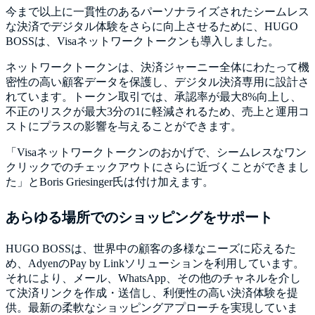
今まで以上に一貫性のあるパーソナライズされたシームレス
な決済でデジタル体験をさらに向上させるために、HUGO
BOSSは、Visaネットワークトークンも導入しました。
ネットワークトークンは、決済ジャーニー全体にわたって機
密性の高い顧客データを保護し、デジタル決済専用に設計さ
れています。トークン取引では、承認率が最大8%向上し、
不正のリスクが最大3分の1に軽減されるため、売上と運用コ
ストにプラスの影響を与えることができます。
「Visaネットワークトークンのおかげで、シームレスなワン
クリックでのチェックアウトにさらに近づくことができまし
た」とBoris Griesinger氏は付け加えます。
あらゆる場所でのショッピングをサポート
HUGO BOSSは、世界中の顧客の多様なニーズに応えるた
め、AdyenのPay by Linkソリューションを利用しています。
それにより、メール、WhatsApp、その他のチャネルを介し
て決済リンクを作成・送信し、利便性の高い決済体験を提
供。最新の柔軟なショッピングアプローチを実現していま