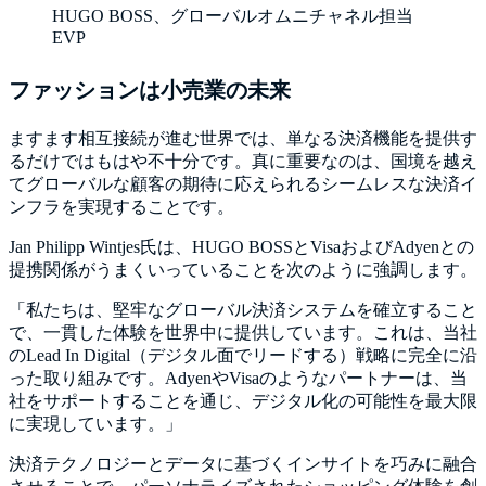
HUGO BOSS、グローバルオムニチャネル担当
EVP
ファッションは小売業の未来
ますます相互接続が進む世界では、単なる決済機能を提供す
るだけではもはや不十分です。真に重要なのは、国境を越え
てグローバルな顧客の期待に応えられるシームレスな決済イ
ンフラを実現することです。
Jan Philipp Wintjes氏は、HUGO BOSSとVisaおよびAdyenとの
提携関係がうまくいっていることを次のように強調します。
「私たちは、堅牢なグローバル決済システムを確立すること
で、一貫した体験を世界中に提供しています。これは、当社
のLead In Digital（デジタル面でリードする）戦略に完全に沿
った取り組みです。AdyenやVisaのようなパートナーは、当
社をサポートすることを通じ、デジタル化の可能性を最大限
に実現しています。」
決済テクノロジーとデータに基づくインサイトを巧みに融合