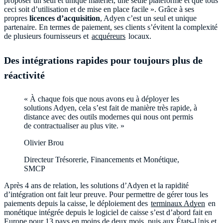
proposer un seul et unique matériel, une seule plateforme et que tous
ceci soit d’utilisation et de mise en place facile ». Grâce à ses
propres
licences d’acquisition
, Adyen c’est un seul et unique
partenaire. En termes de paiement, ses clients s’évitent la complexité
de plusieurs fournisseurs et
acquéreurs
locaux.
Des intégrations rapides pour toujours plus de
réactivité
« À chaque fois que nous avons eu à déployer les
solutions Adyen, cela s’est fait de manière très rapide, à
distance avec des outils modernes qui nous ont permis
de contractualiser au plus vite. »
Olivier Brou
Directeur Trésorerie, Financements et Monétique,
SMCP
Après 4 ans de relation, les solutions d’Adyen et la rapidité
d’intégration ont fait leur preuve. Pour permettre de gérer tous les
paiements depuis la caisse, le déploiement des
terminaux Adyen
en
monétique intégrée depuis le logiciel de caisse s’est d’abord fait en
Europe pour 13 pays en moins de deux mois, puis aux États-Unis et