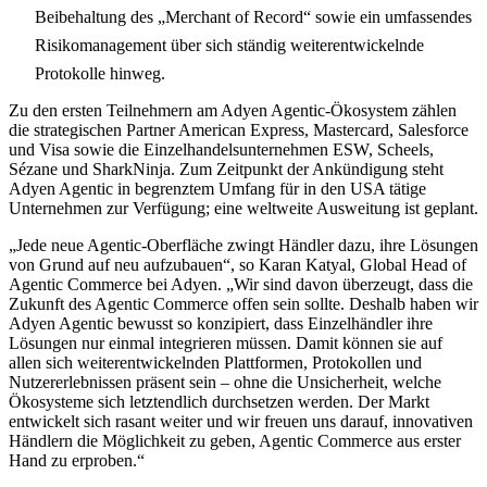
Beibehaltung des „Merchant of Record“ sowie ein umfassendes
Risikomanagement über sich ständig weiterentwickelnde
Protokolle hinweg.
Zu den ersten Teilnehmern am Adyen Agentic-Ökosystem zählen
die strategischen Partner American Express, Mastercard, Salesforce
und Visa sowie die Einzelhandelsunternehmen ESW, Scheels,
Sézane und SharkNinja. Zum Zeitpunkt der Ankündigung steht
Adyen Agentic in begrenztem Umfang für in den USA tätige
Unternehmen zur Verfügung; eine weltweite Ausweitung ist geplant.
„Jede neue Agentic-Oberfläche zwingt Händler dazu, ihre Lösungen
von Grund auf neu aufzubauen“, so Karan Katyal, Global Head of
Agentic Commerce bei Adyen. „Wir sind davon überzeugt, dass die
Zukunft des Agentic Commerce offen sein sollte. Deshalb haben wir
Adyen Agentic bewusst so konzipiert, dass Einzelhändler ihre
Lösungen nur einmal integrieren müssen. Damit können sie auf
allen sich weiterentwickelnden Plattformen, Protokollen und
Nutzererlebnissen präsent sein – ohne die Unsicherheit, welche
Ökosysteme sich letztendlich durchsetzen werden. Der Markt
entwickelt sich rasant weiter und wir freuen uns darauf, innovativen
Händlern die Möglichkeit zu geben, Agentic Commerce aus erster
Hand zu erproben.“