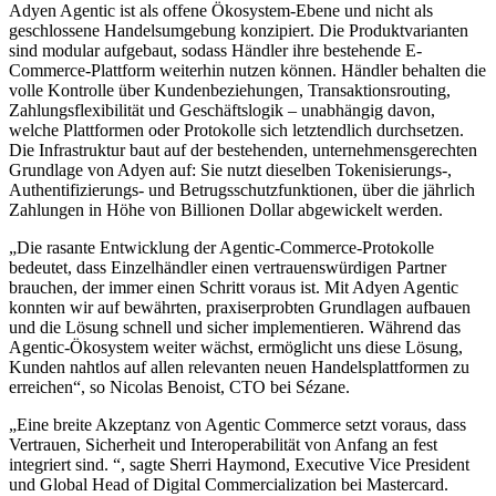
Adyen Agentic ist als offene Ökosystem-Ebene und nicht als
geschlossene Handelsumgebung konzipiert. Die Produktvarianten
sind modular aufgebaut, sodass Händler ihre bestehende E-
Commerce-Plattform weiterhin nutzen können. Händler behalten die
volle Kontrolle über Kundenbeziehungen, Transaktionsrouting,
Zahlungsflexibilität und Geschäftslogik – unabhängig davon,
welche Plattformen oder Protokolle sich letztendlich durchsetzen.
Die Infrastruktur baut auf der bestehenden, unternehmensgerechten
Grundlage von Adyen auf: Sie nutzt dieselben Tokenisierungs-,
Authentifizierungs- und Betrugsschutzfunktionen, über die jährlich
Zahlungen in Höhe von Billionen Dollar abgewickelt werden.
„Die rasante Entwicklung der Agentic-Commerce-Protokolle
bedeutet, dass Einzelhändler einen vertrauenswürdigen Partner
brauchen, der immer einen Schritt voraus ist. Mit Adyen Agentic
konnten wir auf bewährten, praxiserprobten Grundlagen aufbauen
und die Lösung schnell und sicher implementieren. Während das
Agentic-Ökosystem weiter wächst, ermöglicht uns diese Lösung,
Kunden nahtlos auf allen relevanten neuen Handelsplattformen zu
erreichen“, so Nicolas Benoist, CTO bei Sézane.
„Eine breite Akzeptanz von Agentic Commerce setzt voraus, dass
Vertrauen, Sicherheit und Interoperabilität von Anfang an fest
integriert sind. “, sagte Sherri Haymond, Executive Vice President
und Global Head of Digital Commercialization bei Mastercard.