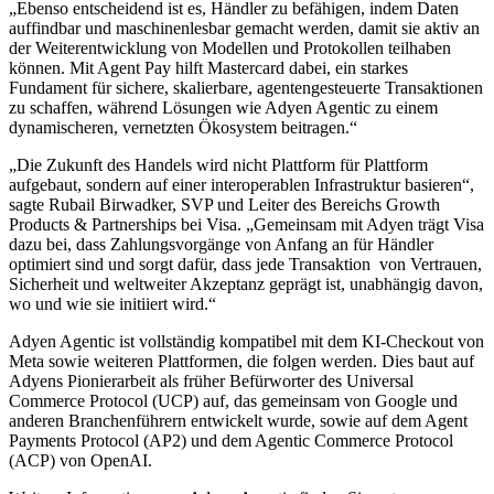
„Ebenso entscheidend ist es, Händler zu befähigen, indem Daten
auffindbar und maschinenlesbar gemacht werden, damit sie aktiv an
der Weiterentwicklung von Modellen und Protokollen teilhaben
können. Mit Agent Pay hilft Mastercard dabei, ein starkes
Fundament für sichere, skalierbare, agentengesteuerte Transaktionen
zu schaffen, während Lösungen wie Adyen Agentic zu einem
dynamischeren, vernetzten Ökosystem beitragen.“
„Die Zukunft des Handels wird nicht Plattform für Plattform
aufgebaut, sondern auf einer interoperablen Infrastruktur basieren“,
sagte Rubail Birwadker, SVP und Leiter des Bereichs Growth
Products & Partnerships bei Visa. „Gemeinsam mit Adyen trägt Visa
dazu bei, dass Zahlungsvorgänge von Anfang an für Händler
optimiert sind und sorgt dafür, dass jede Transaktion von Vertrauen,
Sicherheit und weltweiter Akzeptanz geprägt ist, unabhängig davon,
wo und wie sie initiiert wird.“
Adyen Agentic ist vollständig kompatibel mit dem KI-Checkout von
Meta sowie weiteren Plattformen, die folgen werden. Dies baut auf
Adyens Pionierarbeit als früher Befürworter des Universal
Commerce Protocol (UCP) auf, das gemeinsam von Google und
anderen Branchenführern entwickelt wurde, sowie auf dem Agent
Payments Protocol (AP2) und dem Agentic Commerce Protocol
(ACP) von OpenAI.