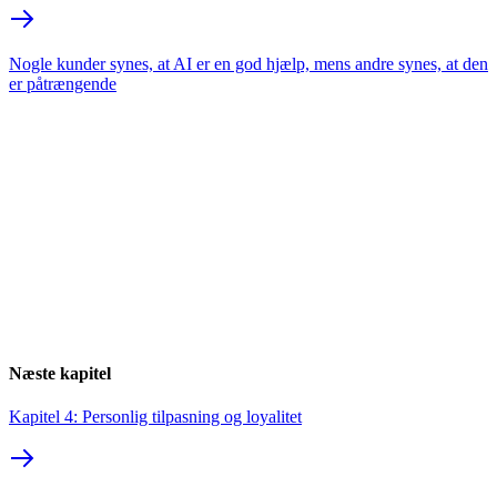
Nogle kunder synes, at AI er en god hjælp, mens andre synes, at den
er påtrængende
Næste kapitel
Kapitel 4: Personlig tilpasning og loyalitet