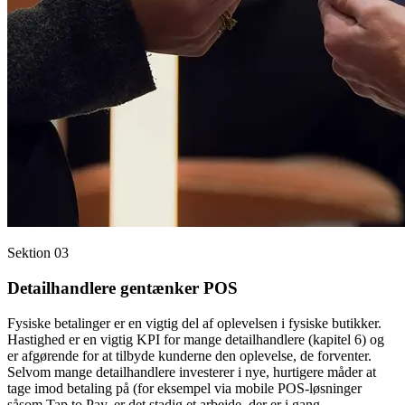
Sektion 03
Detailhandlere gentænker POS
Fysiske betalinger er en vigtig del af oplevelsen i fysiske butikker.
Hastighed er en vigtig KPI for mange detailhandlere (kapitel 6) og
er afgørende for at tilbyde kunderne den oplevelse, de forventer.
Selvom mange detailhandlere investerer i nye, hurtigere måder at
tage imod betaling på (for eksempel via mobile POS-løsninger
såsom Tap to Pay, er det stadig et arbejde, der er i gang.