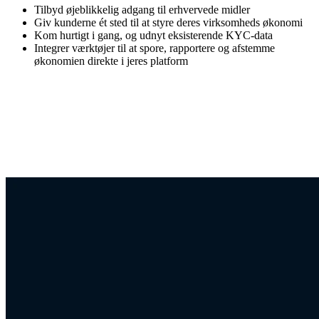
Tilbyd øjeblikkelig adgang til erhvervede midler
Giv kunderne ét sted til at styre deres virksomheds økonomi
Kom hurtigt i gang, og udnyt eksisterende KYC-data
Integrer værktøjer til at spore, rapportere og afstemme
økonomien direkte i jeres platform
Adyen
hjalp
os
med
at
udfylde
vigtige
huller
og
leverede
de
sidste
brikker,
vi
havde
brug
for
til
at
skalere
vores
egen
platform
uden
at
gå
på
kompromis.
Stéphane Dehaies