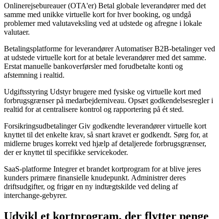
Onlinerejsebureauer (OTA'er)
Betal globale leverandører med det
samme med unikke virtuelle kort for hver booking, og undgå
problemer med valutaveksling ved at udstede og afregne i lokale
valutaer.
Betalingsplatforme for leverandører
Automatiser B2B-betalinger ved
at udstede virtuelle kort for at betale leverandører med det samme.
Erstat manuelle bankoverførsler med forudbetalte konti og
afstemning i realtid.
Udgiftsstyring
Udstyr brugere med fysiske og virtuelle kort med
forbrugsgrænser på medarbejderniveau. Opsæt godkendelsesregler i
realtid for at centralisere kontrol og rapportering på ét sted.
Forsikringsudbetalinger
Giv godkendte leverandører virtuelle kort
knyttet til det enkelte krav, så snart kravet er godkendt. Sørg for, at
midlerne bruges korrekt ved hjælp af detaljerede forbrugsgrænser,
der er knyttet til specifikke servicekoder.
SaaS-platforme
Integrer et brandet kortprogram for at blive jeres
kunders primære finansielle knudepunkt. Administrer deres
driftsudgifter, og frigør en ny indtægtskilde ved deling af
interchange-gebyrer.
Udvikl et kortprogram, der flytter penge