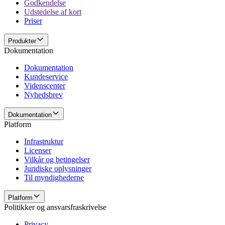
Godkendelse
Udstedelse af kort
Priser
Produkter
Dokumentation
Dokumentation
Kundeservice
Videnscenter
Nyhedsbrev
Dokumentation
Platform
Infrastruktur
Licenser
Vilkår og betingelser
Juridiske oplysninger
Til myndighederne
Platform
Politikker og ansvarsfraskrivelse
Privacy