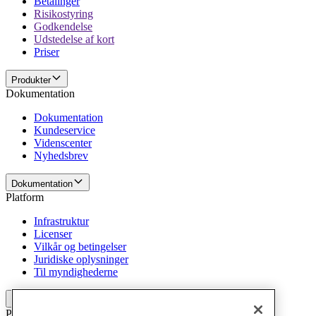
Betalinger
Risikostyring
Godkendelse
Udstedelse af kort
Priser
Produkter
Dokumentation
Dokumentation
Kundeservice
Videnscenter
Nyhedsbrev
Dokumentation
Platform
Infrastruktur
Licenser
Vilkår og betingelser
Juridiske oplysninger
Til myndighederne
Platform
Politikker og ansvarsfraskrivelse