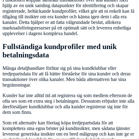
hjälp av en unik samling datapunkter för identifiering och skapar
registrerade, heltäckande kundprofiler, vilket gör att ni enkelt kan få
tillgång till insikter om era kunder och känna igen dem i alla era
kanaler. Detta hjälper er att fatta välgrundade beslut, allokera
marknadsföringsresurser på ett optimalt sätt och leverera enhetliga
upplevelser i dagens komplexa handel.
Fullständiga kundprofiler med unik
betalningsdata
Många detaljhandlare förlitar sig på sina kundklubbar eller
tredjepartsdata för att få bättre förståelse för sina kunder och deras
transaktioner över olika kanaler. Men båda alternativen har sina
begränsningar.
Kunder har inte alltid tid att registrera sig som medlem eftersom de
ofta ses som ett extra steg i betalningen. Dessutom erbjuder inte alla
återförsäljare kundklubbar och alla kunder registrerar sig inte för
dem som finns.
Som ett alternativ kan företag köpa tredjepartsdata för att
komplettera sina egna brister på kundinsikter, men sådana tjänster
levererar generiska insikter om en bred målgrupp och kan inte ge er