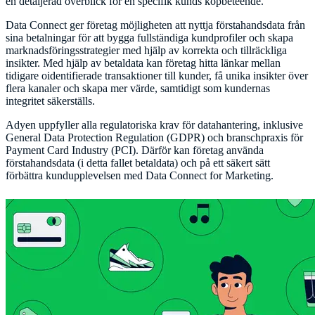
en detaljerad överblick för en specifik kunds köpbeteende.
Data Connect ger företag möjligheten att nyttja förstahandsdata från
sina betalningar för att bygga fullständiga kundprofiler och skapa
marknadsföringsstrategier med hjälp av korrekta och tillräckliga
insikter. Med hjälp av betaldata kan företag hitta länkar mellan
tidigare oidentifierade transaktioner till kunder, få unika insikter över
flera kanaler och skapa mer värde, samtidigt som kundernas
integritet säkerställs.
Adyen uppfyller alla regulatoriska krav för datahantering, inklusive
General Data Protection Regulation (GDPR) och branschpraxis för
Payment Card Industry (PCI). Därför kan företag använda
förstahandsdata (i detta fallet betaldata) och på ett säkert sätt
förbättra kundupplevelsen med Data Connect for Marketing.