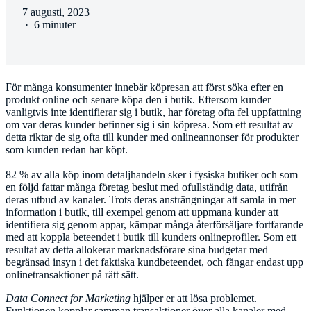
7 augusti, 2023
·
6 minuter
För många konsumenter innebär köpresan att först söka efter en
produkt online och senare köpa den i butik. Eftersom kunder
vanligtvis inte identifierar sig i butik, har företag ofta fel uppfattning
om var deras kunder befinner sig i sin köpresa. Som ett resultat av
detta riktar de sig ofta till kunder med onlineannonser för produkter
som kunden redan har köpt.
82 % av alla köp inom detaljhandeln sker i fysiska butiker och som
en följd fattar många företag beslut med ofullständig data, utifrån
deras utbud av kanaler. Trots deras ansträngningar att samla in mer
information i butik, till exempel genom att uppmana kunder att
identifiera sig genom appar, kämpar många återförsäljare fortfarande
med att koppla beteendet i butik till kunders onlineprofiler. Som ett
resultat av detta allokerar marknadsförare sina budgetar med
begränsad insyn i det faktiska kundbeteendet, och fångar endast upp
onlinetransaktioner på rätt sätt.
Data Connect for Marketing
hjälper er att lösa problemet.
Funktionen kopplar samman transaktioner över alla kanaler med