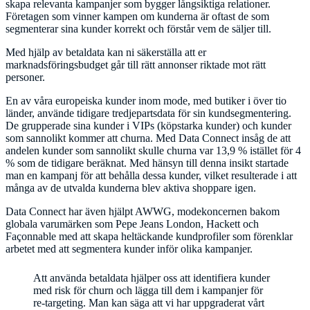
skapa relevanta kampanjer som bygger långsiktiga relationer.
Företagen som vinner kampen om kunderna är oftast de som
segmenterar sina kunder korrekt och förstår vem de säljer till.
Med hjälp av betaldata kan ni säkerställa att er
marknadsföringsbudget går till rätt annonser riktade mot rätt
personer.
En av våra europeiska kunder inom mode, med butiker i över tio
länder, använde tidigare tredjepartsdata för sin kundsegmentering.
De grupperade sina kunder i VIPs (köpstarka kunder) och kunder
som sannolikt kommer att churna. Med Data Connect insåg de att
andelen kunder som sannolikt skulle churna var 13,9 % istället för 4
% som de tidigare beräknat. Med hänsyn till denna insikt startade
man en kampanj för att behålla dessa kunder, vilket resulterade i att
många av de utvalda kunderna blev aktiva shoppare igen.
Data Connect har även hjälpt AWWG, modekoncernen bakom
globala varumärken som Pepe Jeans London, Hackett och
Façonnable med att skapa heltäckande kundprofiler som förenklar
arbetet med att segmentera kunder inför olika kampanjer.
Att använda betaldata hjälper oss att identifiera kunder
med risk för churn och lägga till dem i kampanjer för
re-targeting. Man kan säga att vi har uppgraderat vårt