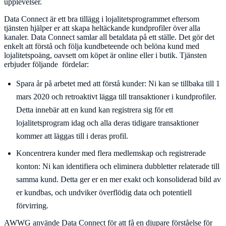
upplevelser.
Data Connect är ett bra tillägg i lojalitetsprogrammet eftersom
tjänsten hjälper er att skapa heltäckande kundprofiler över alla
kanaler. Data Connect samlar all betaldata på ett ställe. Det gör det
enkelt att förstå och följa kundbeteende och belöna kund med
lojalitetspoäng, oavsett om köpet är online eller i butik. Tjänsten
erbjuder följande fördelar:
Spara år på arbetet med att förstå kunder: Ni kan se tillbaka till 1
mars 2020 och retroaktivt lägga till transaktioner i kundprofiler.
Detta innebär att en kund kan registrera sig för ett
lojalitetsprogram idag och alla deras tidigare transaktioner
kommer att läggas till i deras profil.
Koncentrera kunder med flera medlemskap och registrerade
konton: Ni kan identifiera och eliminera dubbletter relaterade till
samma kund. Detta ger er en mer exakt och konsoliderad bild av
er kundbas, och undviker överflödig data och potentiell
förvirring.
AWWG använde Data Connect för att få en djupare förståelse för