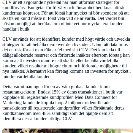
CLV är ett avgörande nyckeltal när man utformar strategier för
kundförvärv. Budgetar för förvärv och lönsamhet beräknas utifrån
kundernas köpresor. För att förstå hur mycket ni bör spendera på att
skaffa en kund måste ni först veta vad de är värda. Det värdet blir
nästan omöjligt att beräkna om ni inte vet hur mycket era kunder
handlar i butik.
CLV används för att identifiera kunder med högt värde och utveckla
strategier för att behålla dem över den livstiden. Utan rätt data finns
det en risk för att man räknar fel med sin CLV. Det kan leda till
dåligt allokerade resurser och förlorade intäkter eftersom företag kan
komma att investera mindre i att skaffa eller behålla värdefulla
kunder, vilket resulterar i högre churn och förlorade möjligheter till
nya intäkter. Alternativt kan företag komma att investera för mycket i
mindre värdefulla kunder.
Detta var utmaningen för en av våra globala kunder inom
restaurangsektorn. Endast 15% av deras transaktioner i butik var
kopplade till registrerade kundprofiler. Med Data Connect for
Marketing kunde de koppla ihop 2 miljoner oidentifierade
transaktioner till registrerade kundprofiler, vilket förbättrade deras
kundkännedom med 48% samtidigt som det hjälpte dem att
identifiera dessa kunders riktiga CLV.