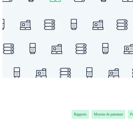
Rapports
Moyens de paiement
P