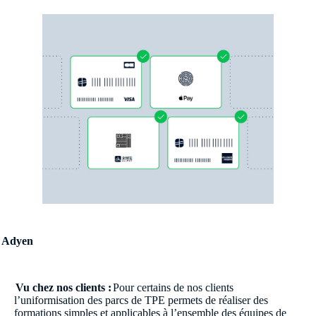
 Adyen
Vu chez nos clients :
Pour certains de nos clients
l’uniformisation des parcs de TPE permets de réaliser des
formations simples et applicables à l’ensemble des équipes de