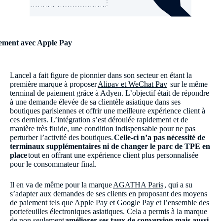
ement avec Apple Pay
Lancel a fait figure de pionnier dans son secteur en étant la
première marque à proposer
Alipay et WeChat Pay
sur le même
terminal de paiement grâce à Adyen. L’objectif était de répondre
à une demande élevée de sa clientèle asiatique dans ses
boutiques parisiennes et offrir une meilleure expérience client à
ces derniers. L’intégration s’est déroulée rapidement et de
manière très fluide, une condition indispensable pour ne pas
perturber l’activité des boutiques.
Celle-ci n’a pas nécessité de
terminaux supplémentaires ni de changer le parc de TPE en
place
tout en offrant une expérience client plus personnalisée
pour le consommateur final.
Il en va de même pour la marque
AGATHA Paris
, qui a su
s’adapter aux demandes de ses clients en proposant des moyens
de paiement tels que Apple Pay et Google Pay et l’ensemble des
portefeuilles électroniques asiatiques. Cela a permis à la marque
de non seulement
améliorer ses taux de conversion mais aussi