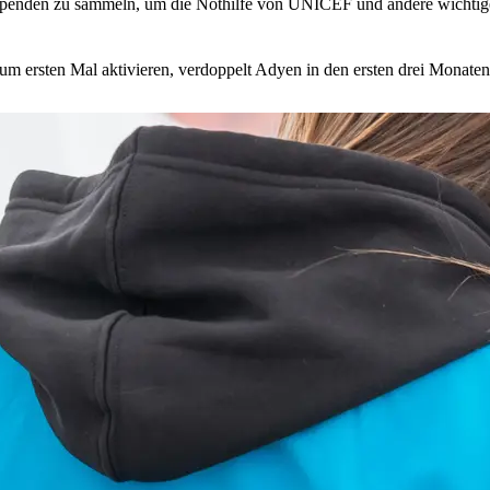
en Spenden zu sammeln, um die Nothilfe von UNICEF und andere wicht
m ersten Mal aktivieren, verdoppelt Adyen in den ersten drei Monate