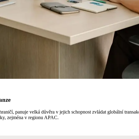
panze
čí, panuje velká důvěra v jejich schopnost zvládat globální transakce a 
edky, zejména v regionu APAC.