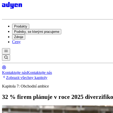
Produkty
Podniky, se kterými pracujeme
Zdroje
Ceny
Kontaktujte nás
Kontaktujte nás
Zobrazit všechny kapitoly
Kapitola 7: Obchodní ambice
32 % firem plánuje v roce 2025 diverzifik