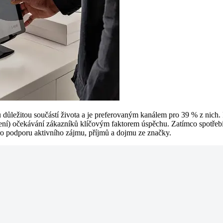
ůležitou součástí života a je preferovaným kanálem pro 39 % z nich. 
ročení) očekávání zákazníků klíčovým faktorem úspěchu. Zatímco spotř
pro podporu aktivního zájmu, příjmů a dojmu ze značky.