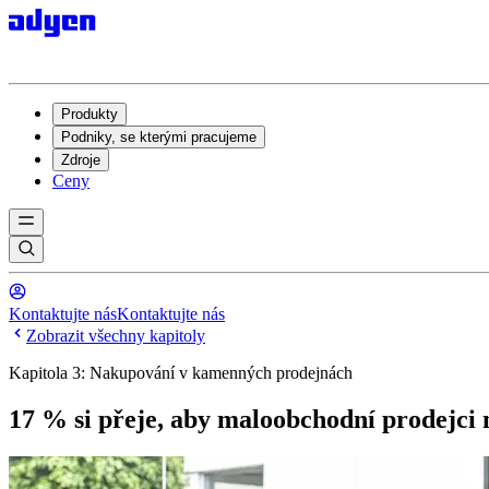
Produkty
Podniky, se kterými pracujeme
Zdroje
Ceny
Kontaktujte nás
Kontaktujte nás
Zobrazit všechny kapitoly
Kapitola 3: Nakupování v kamenných prodejnách
17 % si přeje, aby maloobchodní prodejci n