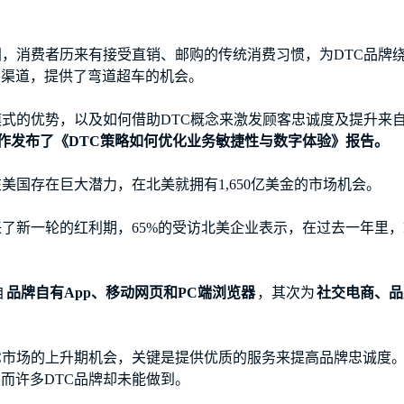
国，消费者历来有接受直销、邮购的传统消费习惯，为DTC品牌
售渠道，提供了弯道超车的机会。
模式的优势，以及如何借助DTC概念来激发顾客忠诚度及提升来
rch合作发布了《DTC策略如何优化业务敏捷性与数字体验》报告。
美国存在巨大潜力，在北美就拥有1,650亿美金的市场机会。
来了新一轮的红利期，65%的受访北美企业表示，在过去一年里，
自
品牌自有App、移动网页和PC端浏览器
，其次为
社交电商、品
C市场的上升期机会，关键是提供优质的服务来提高品牌忠诚度
而许多DTC品牌却未能做到。