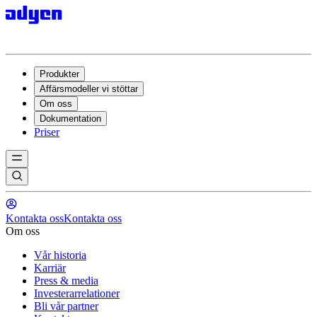
Produkter
Affärsmodeller vi stöttar
Om oss
Dokumentation
Priser
Kontakta oss
Kontakta oss
Om oss
Vår historia
Karriär
Press & media
Investerarrelationer
Bli vår partner