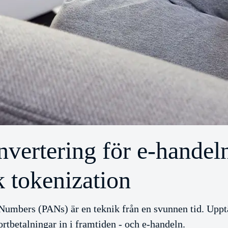
vertering för e-hande
 tokenization
umbers (PANs) är en teknik från en svunnen tid. Upp
ortbetalningar in i framtiden - och e-handeln.