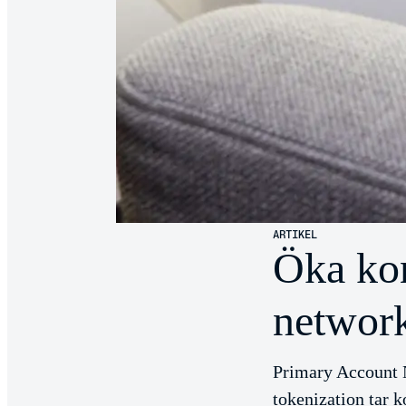
ARTIKEL
Öka kon
network
Primary Account N
tokenization tar k