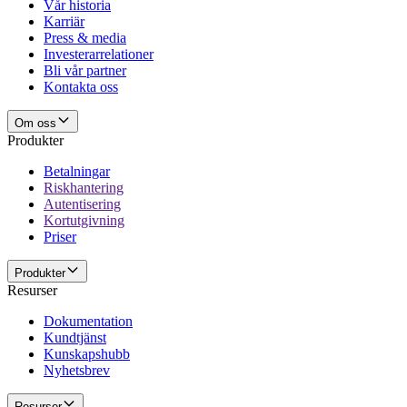
Vår historia
Karriär
Press & media
Investerarrelationer
Bli vår partner
Kontakta oss
Om oss
Produkter
Betalningar
Riskhantering
Autentisering
Kortutgivning
Priser
Produkter
Resurser
Dokumentation
Kundtjänst
Kunskapshubb
Nyhetsbrev
Resurser