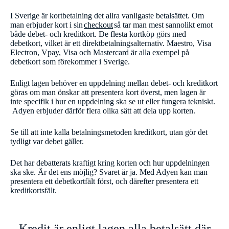
I Sverige är kortbetalning det allra vanligaste betalsättet. Om
man erbjuder kort i sin
checkout
så tar man mest sannolikt emot
både debet- och kreditkort. De flesta kortköp görs med
debetkort, vilket är ett direktbetalningsalternativ. Maestro, Visa
Electron, Vpay, Visa och Mastercard är alla exempel på
debetkort som förekommer i Sverige.
Enligt lagen behöver en uppdelning mellan debet- och kreditkort
göras om man önskar att presentera kort överst, men lagen är
inte specifik i hur en uppdelning ska se ut eller fungera tekniskt.
Adyen erbjuder därför flera olika sätt att dela upp korten.
Se till att inte kalla betalningsmetoden kreditkort, utan gör det
tydligt var debet gäller.
Det har debatterats kraftigt kring korten och hur uppdelningen
ska ske. Är det ens möjlig? Svaret är ja. Med Adyen kan man
presentera ett debetkortfält först, och därefter presentera ett
kreditkortsfält.
Kredit är enligt lagen alla betalsätt där