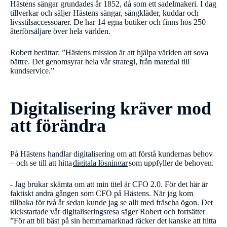
Hästens sängar grundades år 1852, då som ett sadelmakeri. I dag
tillverkar och säljer Hästens sängar, sängkläder, kuddar och
livsstilsaccessoarer. De har 14 egna butiker och finns hos 250
återförsäljare över hela världen.
Robert berättar: ”Hästens mission är att hjälpa världen att sova
bättre. Det genomsyrar hela vår strategi, från material till
kundservice.”
Digitalisering kräver mod
att förändra
På Hästens handlar digitalisering om att förstå kundernas behov
– och se till att hitta
digitala lösningar
som uppfyller de behoven.
- Jag brukar skämta om att min titel är CFO 2.0. För det här är
faktiskt andra gången som CFO på Hästens. När jag kom
tillbaka för två år sedan kunde jag se allt med fräscha ögon. Det
kickstartade vår digitaliseringsresa säger Robert och fortsätter
”För att bli bäst på sin hemmamarknad räcker det kanske att hitta