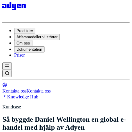
Produkter
Affärsmodeller vi stöttar
Om oss
Dokumentation
Priser
Kontakta oss
Kontakta oss
Knowledge Hub
Kundcase
Så byggde Daniel Wellington en global e-
handel med hjälp av Adyen