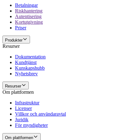
Betalningar
Riskhantering
Autentisering
Kortutgivning
Priser
Produkter
Resurser
Dokumentation
Kundtjänst
Kunskapshubb
Nyhetsbrev
Resurser
Om plattformen
Infrastruktur
Licenser
Villkor och användaravtal
Juridik
För myndigheter
Om plattformen