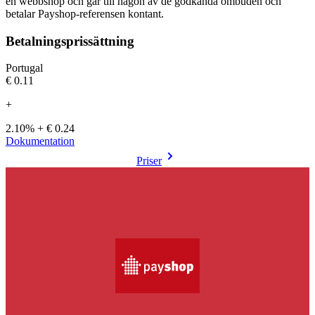
en webbshop och går till någon av de godkända ombuden och
betalar Payshop-referensen kontant.
Betalningsprissättning
Portugal
€0.11
+
2.10% + € 0.24
Dokumentation
Priser