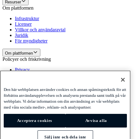
Resurser
Om plattformen
Infrastruktur
Licenser
Villkor och användaravtal
Juridik
För myndigheter
Om plattformen
Policyer och friskrivning
Privacy
Cookies
Disclaimer
Den här webbplatsen använder cookies och annan spårningsteknik för att
Policyer och friskrivning
förbättra användarupplevelsen och analysera prestanda samt trafik på vår
Prenumerera på vårt nyhetsbrev
Prenumerera på vårt
webbplats. Vi delar information om din användning av vår webbplats
nyhetsbrev
Prenumerera på vårt nyhetsbrev
med våra sociala medier-, reklam- och analyspartner.
Privacy
Acceptera cookies
Avvisa alla
Cookies
Disclaimer
© 2026 Adyen
Sälj inte och dela inte