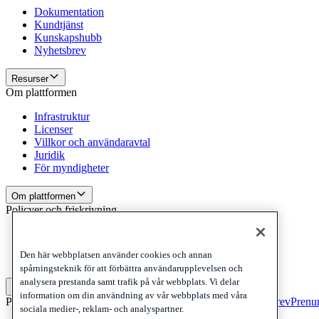
Dokumentation
Kundtjänst
Kunskapshubb
Nyhetsbrev
Resurser
Om plattformen
Infrastruktur
Licenser
Villkor och användaravtal
Juridik
För myndigheter
Om plattformen
Policyer och friskrivning
Privacy
Cookies
Den här webbplatsen använder cookies och annan
Disclaimer
spårningsteknik för att förbättra användarupplevelsen och
analysera prestanda samt trafik på vår webbplats. Vi delar
Policyer och friskrivning
information om din användning av vår webbplats med våra
Prenumerera på vårt nyhetsbrev
Prenumerera på vårt nyhetsbrev
Prenum
sociala medier-, reklam- och analyspartner.