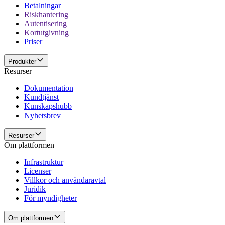
Betalningar
Riskhantering
Autentisering
Kortutgivning
Priser
Produkter
Resurser
Dokumentation
Kundtjänst
Kunskapshubb
Nyhetsbrev
Resurser
Om plattformen
Infrastruktur
Licenser
Villkor och användaravtal
Juridik
För myndigheter
Om plattformen