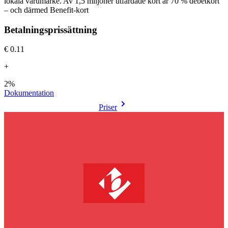
lokala varumärke. Av 1,5 miljoner utfärdade kort är 70 % debetkort
– och därmed Benefit-kort
Betalningsprissättning
€0.11
+
2%
Dokumentation
Priser