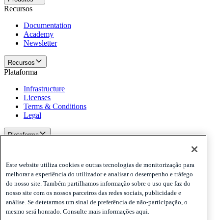
Recursos
Documentation
Academy
Newsletter
Recursos
Plataforma
Infrastructure
Licenses
Terms & Conditions
Legal
Plataforma
Políticas e aviso de isenção de responsabilidade
Privacy
Este website utiliza cookies e outras tecnologias de monitorização para
Cookies
melhorar a experiência do utilizador e analisar o desempenho e tráfego
Disclaimer
do nosso site. Também partilhamos informação sobre o uso que faz do
nosso site com os nossos parceiros das redes sociais, publicidade e
Políticas e aviso de isenção de responsabilidade
análise. Se detetarmos um sinal de preferência de não-participação, o
Assine nossa newsletter
Assine nossa newsletter
Assine nossa
mesmo será honrado. Consulte mais informações aqui.
newsletter