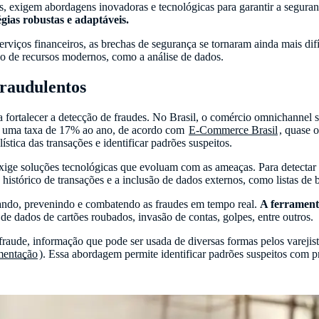
, exigem abordagens inovadoras e tecnológicas para garantir a seguranç
gias robustas e adaptáveis.
rviços financeiros, as brechas de segurança se tornaram ainda mais dif
o de recursos modernos, como a análise de dados.
fraudulentos
ara fortalecer a detecção de fraudes. No Brasil, o comércio omnichanne
 a uma taxa de 17% ao ano, de acordo com
E-Commerce Brasil
, quase 
lística das transações e identificar padrões suspeitos.
exige soluções tecnológicas que evoluam com as ameaças. Para detectar
istórico de transações e a inclusão de dados externos, como listas de 
ectando, prevenindo e combatendo as fraudes em tempo real.
A ferramenta
e dados de cartões roubados, invasão de contas, golpes, entre outros.
aude, informação que pode ser usada de diversas formas pelos varejista
mentação
). Essa abordagem permite identificar padrões suspeitos com 