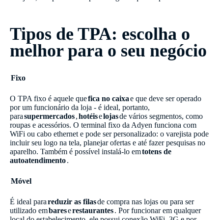
Tipos de TPA: escolha o
melhor para o seu negócio
Fixo
O TPA fixo é aquele que
fica no caixa
e que deve ser operado
por um funcionário da loja - é ideal, portanto,
para
supermercados
,
hotéis
e
lojas
de vários segmentos, como
roupas e acessórios. O terminal fixo da Adyen funciona com
WiFi ou cabo ethernet e pode ser personalizado: o varejista pode
incluir seu logo na tela, planejar ofertas e até fazer pesquisas no
aparelho. Também é possível instalá-lo em
totens de
autoatendimento
.
Móvel
É ideal para
reduzir as filas
de compra nas lojas ou para ser
utilizado em
bares
e
restaurantes
. Por funcionar em qualquer
local do estabelecimento, ele possui conexão WiFi, 3G e por