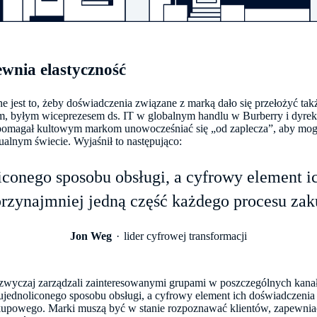
wnia elastyczność
e jest to, żeby doświadczenia związane z marką dało się przełożyć tak
 byłym wiceprezesem ds. IT w globalnym handlu w Burberry i dyrek
y pomagał kultowym markom unowocześniać się „od zaplecza”, aby mo
ualnym świecie. Wyjaśnił to następująco:
iconego sposobu obsługi, a cyfrowy element 
przynajmniej jedną część każdego procesu za
Jon Weg
lider cyfrowej transformacji
wyczaj zarządzali zainteresowanymi grupami w poszczególnych kanała
 ujednoliconego sposobu obsługi, a cyfrowy element ich doświadczenia
kupowego. Marki muszą być w stanie rozpoznawać klientów, zapewnia