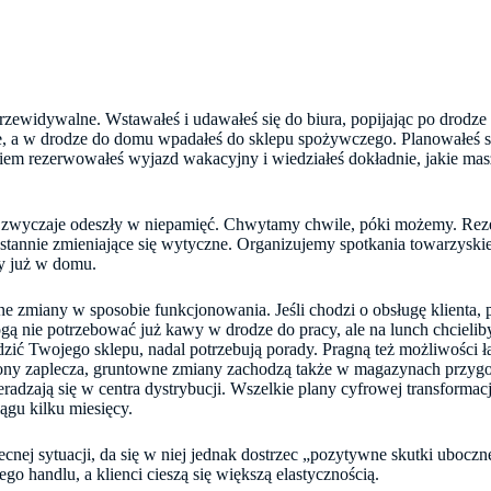
przewidywalne. Wstawałeś i udawałeś się do biura, popijając po drodz
e, a w drodze do domu wpadałeś do sklepu spożywczego. Planowałeś sp
em rezerwowałeś wyjazd wakacyjny i wiedziałeś dokładnie, jakie mas
 i zwyczaje odeszły w niepamięć. Chwytamy chwile, póki możemy. Re
stannie zmieniające się wytyczne. Organizujemy spotkania towarzyski
y już w domu.
e zmiany w sposobie funkcjonowania. Jeśli chodzi o obsługę klienta,
gą nie potrzebować już kawy w drodze do pracy, ale na lunch chcielib
ić Twojego sklepu, nadal potrzebują porady. Pragną też możliwości
trony zaplecza, gruntowne zmiany zachodzą także w magazynach przyg
radzają się w centra dystrybucji. Wszelkie plany cyfrowej transformacji
iągu kilku miesięcy.
ecnej sytuacji, da się w niej jednak dostrzec „pozytywne skutki uboczn
o handlu, a klienci cieszą się większą elastycznością.