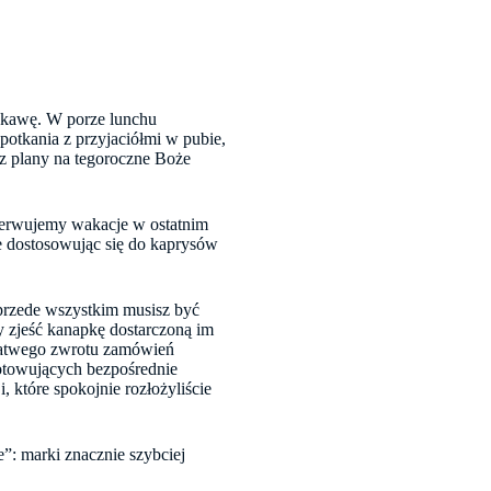
e kawę. W porze lunchu
otkania z przyjaciółmi w pubie,
z plany na tegoroczne Boże
zerwujemy wakacje w ostatnim
e dostosowując się do kaprysów
 przede wszystkim musisz być
y zjeść kanapkę dostarczoną im
 łatwego zwrotu zamówień
otowujących bezpośrednie
, które spokojnie rozłożyliście
e”: marki znacznie szybciej