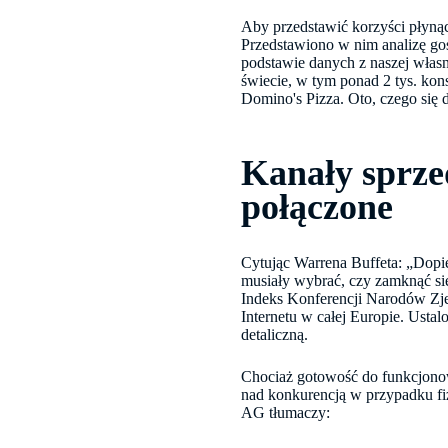
Aby przedstawić korzyści płyną
Przedstawiono w nim analizę g
podstawie danych z naszej włas
świecie, w tym ponad 2 tys. ko
Domino's Pizza. Oto, czego się 
Kanały sprzed
połączone
Cytując Warrena Buffeta: „Dopie
musiały wybrać, czy zamknąć się
Indeks Konferencji Narodów Zj
Internetu w całej Europie. Usta
detaliczną.
Chociaż gotowość do funkcjonow
nad konkurencją w przypadku fi
AG tłumaczy: