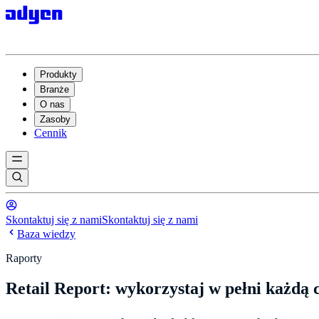
Produkty
Branże
O nas
Zasoby
Cennik
Skontaktuj się z nami
Skontaktuj się z nami
Baza wiedzy
Raporty
Retail Report: wykorzystaj w pełni każdą