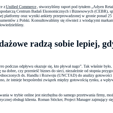
ce z
Unified Commerce
, stworzyliśmy raport pod tytułem „Adyen Reta
ospodarczą Centrum Badań Ekonomicznych i Biznesowych (CEBR), sp
nej platformy oraz wyniki ankiety przeprowadzonej w gronie ponad 25
nsumentów z Polski. Konsultowaliśmy się również z wiodącymi markam
dowiedzieliśmy.
ażowe radzą sobie lepiej, gd
ro podczas odpływu okazuje się, kto pływał nago”. Tak właśnie było, g
 na dobre, czy przenieść biznes do sieci, niezależnie od stopnia prz
ednoczonych ds. Handlu i Rozwoju (UNCTAD) do analizy gotowości n
lono, że istnieje bezpośredni związek między gotowością rynku, a wpł
ania w trybie online jest niezbędna do samego przetrwania firmy, m
zycznej obsługi klienta. Roman Stöcker, Project Manager zajmujący