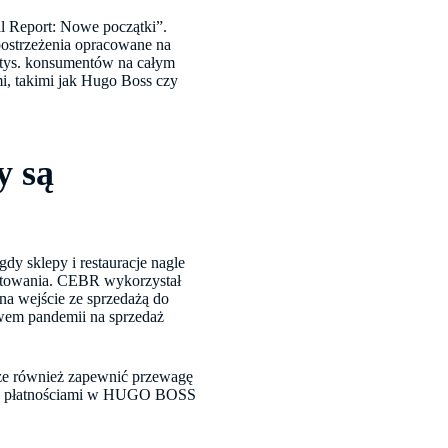
il Report: Nowe początki”.
ostrzeżenia opracowane na
 tys. konsumentów na całym
i, takimi jak Hugo Boss czy
y są
dy sklepy i restauracje nagle
ygotowania. CEBR wykorzystał
a wejście ze sprzedażą do
ywem pandemii na sprzedaż
oże również zapewnić przewagę
 się płatnościami w HUGO BOSS