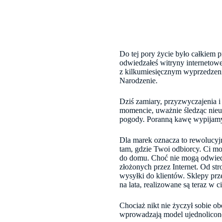
Do tej pory życie było całkiem 
odwiedzałeś witryny internetow
z kilkumiesięcznym wyprzedzeni
Narodzenie.
Dziś zamiary, przyzwyczajenia
momencie, uważnie śledząc nieu
pogody. Poranną kawę wypijam
Dla marek oznacza to rewolucyjn
tam, gdzie Twoi odbiorcy. Ci mo
do domu. Choć nie mogą odwiedz
złożonych przez Internet. Od s
wysyłki do klientów. Sklepy prze
na lata, realizowane są teraz w c
Chociaż nikt nie życzył sobie ob
wprowadzają model ujednoliconeg