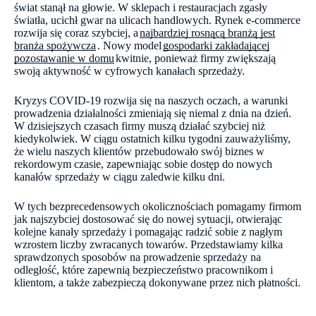
świat stanął na głowie. W sklepach i restauracjach zgasły
światła, ucichł gwar na ulicach handlowych. Rynek e-commerce
rozwija się coraz szybciej, a
najbardziej rosnącą branżą jest
branża spożywcza
. Nowy model
gospodarki zakładającej
pozostawanie w domu
kwitnie, ponieważ firmy zwiększają
swoją aktywność w cyfrowych kanałach sprzedaży.
Kryzys COVID-19 rozwija się na naszych oczach, a warunki
prowadzenia działalności zmieniają się niemal z dnia na dzień.
W dzisiejszych czasach firmy muszą działać szybciej niż
kiedykolwiek. W ciągu ostatnich kilku tygodni zauważyliśmy,
że wielu naszych klientów przebudowało swój biznes w
rekordowym czasie, zapewniając sobie dostęp do nowych
kanałów sprzedaży w ciągu zaledwie kilku dni.
W tych bezprecedensowych okolicznościach pomagamy firmom
jak najszybciej dostosować się do nowej sytuacji, otwierając
kolejne kanały sprzedaży i pomagając radzić sobie z nagłym
wzrostem liczby zwracanych towarów. Przedstawiamy kilka
sprawdzonych sposobów na prowadzenie sprzedaży na
odległość, które zapewnią bezpieczeństwo pracownikom i
klientom, a także zabezpieczą dokonywane przez nich płatności.