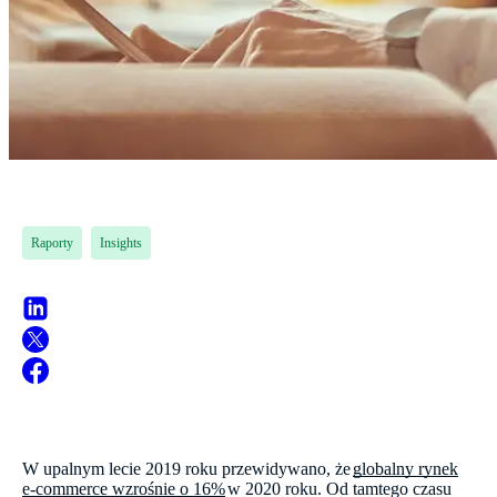
Raporty
Insights
W upalnym lecie 2019 roku przewidywano, że
globalny rynek
e-commerce wzrośnie o 16%
w 2020 roku. Od tamtego czasu