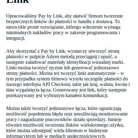
Opracowaliśmy Pay by Link, aby ułatwić firmom tworzenie
bezpiecznych linków do płatności w handlu z dostawą. To
niezwykle proste rozwiązanie, którego wdrożenie wymaga
minimalnych nakładów pracy w zakresie programowania i
integracji.
Aby skorzystać z Pay by Link, wystarczy utworzyć stronę
płatności w pulpicie Adyen metodą przeciągnij i upuść, a
następnie załadować materiały identyfikacji wizualnej marki.
Linki można tworzyć ręcznie lub generować jednorazowe
strony płatności. Można też tworzyć linki automatycznie – w
tym przypadku system firmowy wysyła szczegóły płatności do
naszego interfejsu API Checkout, takie jak kraj, waluta, kwota i
data wygaśnięcia łącza. Generowany jest link, który następnie
przekazywany jest wybranym kanałem komunikacji.
Można także tworzyć jednorazowe łącza, które ograniczają
możliwość popełnienia błędu oraz umożliwiają monitorowanie
pracy i nagradzanie pracowników działu sprzedaży. Istnieje
również możliwość tworzenia linków wielokrotnego użytku,
które można udostępnić wielu klientom w biuletynie
informacyjnym lub w mediach społecznościowych.