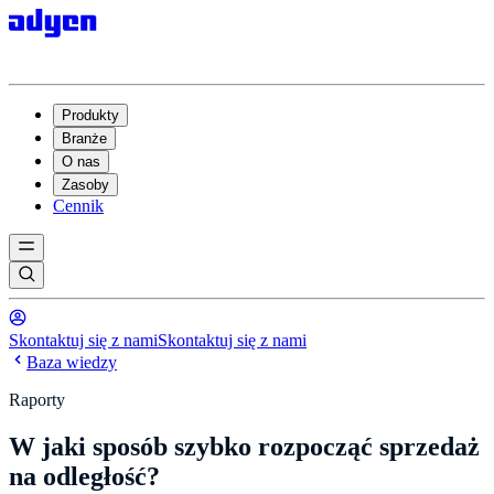
Produkty
Branże
O nas
Zasoby
Cennik
Skontaktuj się z nami
Skontaktuj się z nami
Baza wiedzy
Raporty
W jaki sposób szybko rozpocząć sprzedaż
na odległość?