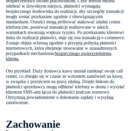
bezpieczeństwo swoim pracownikom. Choć telefon można
odebrać w dowolnym miejscu, płatności wymagają
bezpiecznego środowiska do realizacji, aby szczegóły transakcji
mogły zostać przekazane zgodnie z obowiązującymi
standardami. Oszuści mogą próbować atakować zdalne centra
telefoniczne, ponieważ transakcje realizowane w takich
warunkach stwarzają większe ryzyko. Po przekazaniu klientowi
linku do realizacji płatności, staje się ona transakcją e-commerce.
Zostaje objęta ochroną zgodnie z przyjętą polityką płatności
internetowych, która obejmuje stosowanie w uzasadnionych
przypadkach mechanizmu
bezpiecznego uwierzytelnienia
klienta.
Oto przykład: Duży dostawca kawy musiał zamknąć swoje call
center, co zbiegło się w czasie ze wzrostem zamówień na kawę,
w związku z przejściem na pracę zdalną. Dzięki linkom do
płatności sprzedawcy mogą odbierać telefony w domu i wysyłać
klientom SMS-ami łącza do płatności podczas rozmowy.
Otrzymują powiadomienie o dokonaniu zapłaty i wysyłają
zamówienie.
Zachowanie