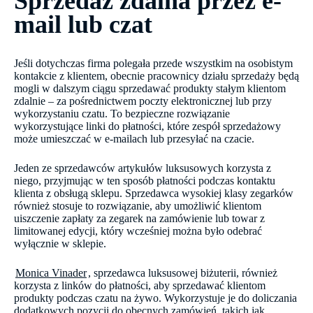
Sprzedaż zdalna przez e-
mail lub czat
Jeśli dotychczas firma polegała przede wszystkim na osobistym
kontakcie z klientem, obecnie pracownicy działu sprzedaży będą
mogli w dalszym ciągu sprzedawać produkty stałym klientom
zdalnie – za pośrednictwem poczty elektronicznej lub przy
wykorzystaniu czatu. To bezpieczne rozwiązanie
wykorzystujące linki do płatności, które zespół sprzedażowy
może umieszczać w e-mailach lub przesyłać na czacie.
Jeden ze sprzedawców artykułów luksusowych korzysta z
niego, przyjmując w ten sposób płatności podczas kontaktu
klienta z obsługą sklepu. Sprzedawca wysokiej klasy zegarków
również stosuje to rozwiązanie, aby umożliwić klientom
uiszczenie zapłaty za zegarek na zamówienie lub towar z
limitowanej edycji, który wcześniej można było odebrać
wyłącznie w sklepie.
Monica Vinader
, sprzedawca luksusowej biżuterii, również
korzysta z linków do płatności, aby sprzedawać klientom
produkty podczas czatu na żywo. Wykorzystuje je do doliczania
dodatkowych pozycji do obecnych zamówień, takich jak