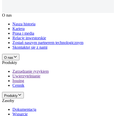
O nas
Nasza historia
Kariera
Prasa i media
Relacje inwestorskie
Zostań naszym partnerem technologicznym
Skontaktuj się z nami
O nas
Produkty
Zarządzanie ryzykiem
Uwierzytelnianie
Issuing
Cennik
Produkty
Zasoby
Dokumentacja
Wsparcie