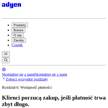
Produkty
Branże
O nas
Zasoby
Cennik
Skontaktuj się z nami
Skontaktuj się z nami
Zobacz wszystkie rozdziały
Rozdział 6: Wydajność płatności
Klienci porzucą zakup, jeśli płatność trwa
zbyt długo.