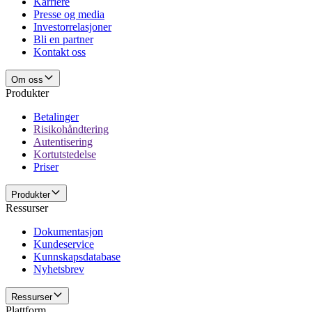
Karriere
Presse og media
Investorrelasjoner
Bli en partner
Kontakt oss
Om oss
Produkter
Betalinger
Risikohåndtering
Autentisering
Kortutstedelse
Priser
Produkter
Ressurser
Dokumentasjon
Kundeservice
Kunnskapsdatabase
Nyhetsbrev
Ressurser
Plattform