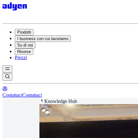
Prodotti
I business con cui lavoriamo
Su di noi
Risorse
Prezzi
Contattaci
Contattaci
Knowledge Hub