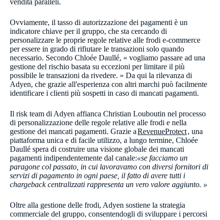
vendita paralleli.
Ovviamente, il tasso di autorizzazione dei pagamenti è un
indicatore chiave per il gruppo, che sta cercando di
personalizzare le proprie regole relative alle frodi e-commerce
per essere in grado di rifiutare le transazioni solo quando
necessario. Secondo Chloée Daullé, « vogliamo passare ad una
gestione del rischio basata su eccezioni per limitare il più
possibile le transazioni da rivedere.
» Da qui la rilevanza di
Adyen, che grazie all'esperienza con altri marchi può facilmente
identificare i clienti più sospetti in caso di mancati pagamenti.
Il risk team di Adyen affianca Christian Louboutin nel processo
di personalizzazione delle regole relative alle frodi e nella
gestione dei mancati pagamenti. Grazie a
RevenueProtect
, una
piattaforma unica e di facile utilizzo, a lungo termine, Chloée
Daullé spera di costruire una visione globale dei mancati
pagamenti indipendentemente dal canale:
«​​se facciamo un
paragone col passato, in cui lavoravamo con diversi fornitori di
servizi di pagamento in ogni paese, il fatto di avere tutti i
chargeback centralizzati rappresenta un vero valore aggiunto. »
Oltre alla gestione delle frodi, Adyen sostiene la strategia
commerciale del gruppo, consentendogli di sviluppare i percorsi