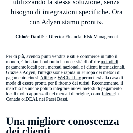
utilizzando la stessa soluzione, senza
bisogno di integrazioni specifiche. Ora
con Adyen siamo pronti».
Chloée Daullé
Director Financial Risk Management
Per di più, avendo punti vendita e siti e-commerce in tutto il
mondo, Christian Louboutin ha necessità di offrire
metodi di
pagamento
locali per i mercati nazionali e i clienti internazionali.
Grazie a Adyen, l'integrazione rapida in Europa dei metodi di
pagamento cinesi ​
AliPay
e
WeChat Pay
permetterà alla casa di
moda di essere pronta per il ritorno dei turisti. Recentemente, il
marchio ha anche potuto integrare nuovi metodi di pagamento
locali molto apprezzati nei mercati di origine, come
Interac
in
Canada o
iDEAL
nei Paesi Bassi.
Una migliore conoscenza
dei clienti