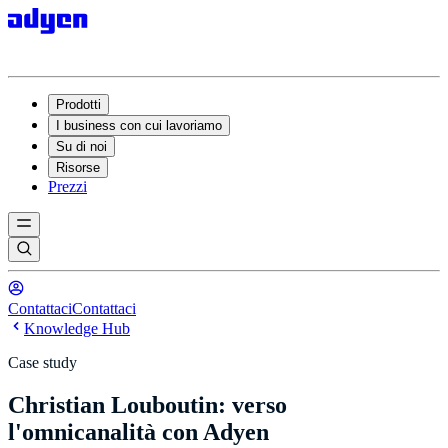
Prodotti
I business con cui lavoriamo
Su di noi
Risorse
Prezzi
Contattaci
Contattaci
Knowledge Hub
Case study
Christian Louboutin: verso
l'omnicanalità con Adyen