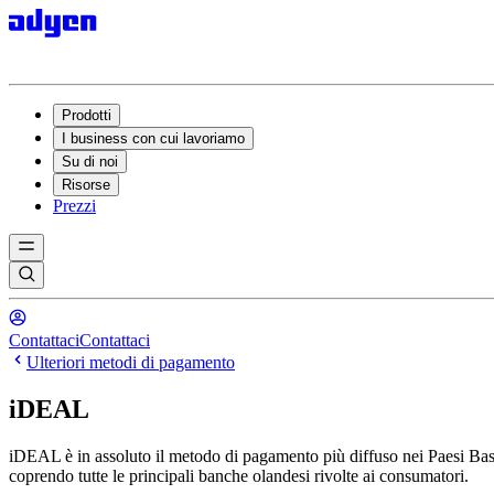
Prodotti
I business con cui lavoriamo
Su di noi
Risorse
Prezzi
Contattaci
Contattaci
Ulteriori metodi di pagamento
iDEAL
iDEAL è in assoluto il metodo di pagamento più diffuso nei Paesi Bassi.
coprendo tutte le principali banche olandesi rivolte ai consumatori.