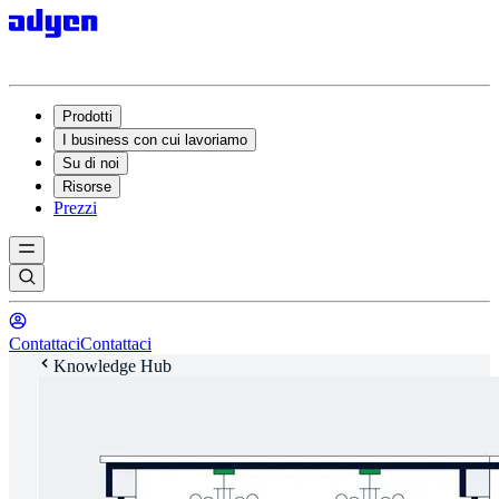
Prodotti
I business con cui lavoriamo
Su di noi
Risorse
Prezzi
Contattaci
Contattaci
Knowledge Hub