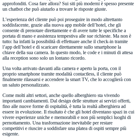
approfonditi. Cosa fare allora? Sui siti più moderni è spesso presente
un chatbot che può aiutarlo a trovare le risposte giuste.
L’esperienza del cliente può poi proseguire in modo altrettanto
soddisfacente, grazie alla nuova app mobile dell’hotel, che gli
consente di prenotare direttamente e di avere tutte le specifiche a
portata di mano e assistenza tempestiva alle sue richieste. Ma non è
tutto: ha infatti la possibilità di effettuare anche il check-in tramite
l’app dell’hotel e di scaricare direttamente sullo smartphone la
chiave della sua camera. In questo modo, le code e i minuti di attesa
alla reception sono solo un lontano ricordo.
Una volta arrivato davanti alla camera e aperto la porta, con il
proprio smartphone tramite modalità contactless, il cliente può
finalmente rilassarsi e accendere la smart TV, che lo accoglierà con
un saluto personalizzato.
Come molti altri settori, anche quello alberghiero sta vivendo
importanti cambiamenti. Dal design delle strutture ai servizi offerti,
fino alle nuove forme di ospitalità, è tutta la realtà alberghiera ad
essere in evoluzione. Il risultato è che gli hotel diventano spazi in cui
vivere esperienze uniche e memorabili e non più semplici luoghi di
pernottamento. Una trasformazione inevitabile per restare
competitivi e riuscire a soddisfare una platea di ospiti sempre più
esigente.