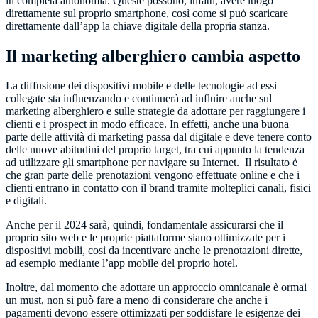
in completa autonomia. Queste possono, infatti, avere luogo
direttamente sul proprio smartphone, così come si può scaricare
direttamente dall’app la chiave digitale della propria stanza.
Il marketing alberghiero cambia aspetto
La diffusione dei dispositivi mobile e delle tecnologie ad essi
collegate sta influenzando e continuerà ad influire anche sul
marketing alberghiero e sulle strategie da adottare per raggiungere i
clienti e i prospect in modo efficace. In effetti, anche una buona
parte delle attività di marketing passa dal digitale e deve tenere conto
delle nuove abitudini del proprio target, tra cui appunto la tendenza
ad utilizzare gli smartphone per navigare su Internet. Il risultato è
che gran parte delle prenotazioni vengono effettuate online e che i
clienti entrano in contatto con il brand tramite molteplici canali, fisici
e digitali.
Anche per il 2024 sarà, quindi, fondamentale assicurarsi che il
proprio sito web e le proprie piattaforme siano ottimizzate per i
dispositivi mobili, così da incentivare anche le prenotazioni dirette,
ad esempio mediante l’app mobile del proprio hotel.
Inoltre, dal momento che adottare un approccio omnicanale è ormai
un must, non si può fare a meno di considerare che anche i
pagamenti devono essere ottimizzati per soddisfare le esigenze dei