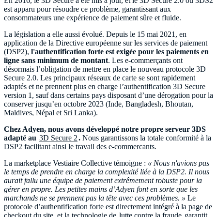
En 2016, le 3D Secure a été mis à jour, et le 3D Secure 2.0 ou 3DS2
est apparu pour résoudre ce problème, garantissant aux
consommateurs une expérience de paiement sûre et fluide.
La législation a elle aussi évolué. Depuis le 15 mai 2021, en
application de la Directive européenne sur les services de paiement
(DSP2),
l'authentification forte est exigée pour les paiements en
ligne sans minimum de montant
. Les e-commerçants ont
désormais l’obligation de mettre en place le nouveau protocole 3D
Secure 2.0. Les principaux réseaux de carte se sont rapidement
adaptés et ne prennent plus en charge l’authentification 3D Secure
version 1, sauf dans certains pays disposant d’une dérogation pour la
conserver jusqu’en octobre 2023 (Inde, Bangladesh, Bhoutan,
Maldives, Népal et Sri Lanka).
Chez Adyen, nous avons développé notre propre serveur 3DS
adapté au
3D Secure 2
.
Nous garantissons la totale conformité à la
DSP2 facilitant ainsi le travail des e-commercants.
La marketplace Vestiaire Collective témoigne :
« Nous n'avions pas
le temps de prendre en charge la complexité liée à la DSP2. Il nous
aurait fallu une équipe de paiement extrêmement robuste pour la
gérer en propre. Les petites mains d’Adyen font en sorte que les
marchands ne se prennent pas la tête avec ces problèmes. »
Le
protocole d’authentification forte est directement intégré à la page de
checkout du site, et la technologie de
lutte contre la fraude
garantit