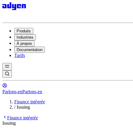
Produits
Industries
À propos
Documentation
Tarifs
Parlons-en
Parlons-en
Finance intégrée
/
Issuing
Finance intégrée
Issuing