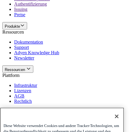
Authentifizierung
Issuing
Preise
Produkte
Ressourcen
Dokumentation
Support
Adyen Knowledge Hub
Newsletter
Ressourcen
Plattform
Infrastruktur
Lizenzen
AGB
Rechtlich
Plattform
Richtlinien und Haftungsausschluss
Diese Website verwendet Cookies und andere Tracker-Technologien, um
Privacy
die Benutzerfreundlichkeit zu verbessern und die Leistung und den