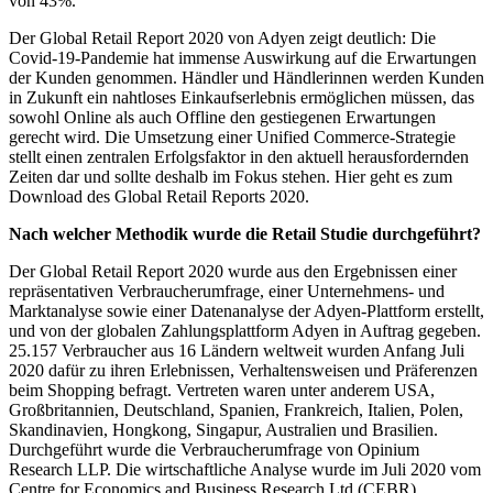
von 43%.
Der Global Retail Report 2020 von Adyen zeigt deutlich: Die
Covid-19-Pandemie hat immense Auswirkung auf die Erwartungen
der Kunden genommen. Händler und Händlerinnen werden Kunden
in Zukunft ein nahtloses Einkaufserlebnis ermöglichen müssen, das
sowohl Online als auch Offline den gestiegenen Erwartungen
gerecht wird. Die Umsetzung einer Unified Commerce-Strategie
stellt einen zentralen Erfolgsfaktor in den aktuell herausfordernden
Zeiten dar und sollte deshalb im Fokus stehen. Hier geht es zum
Download des Global Retail Reports 2020.
Nach welcher Methodik wurde die Retail Studie durchgeführt?
Der Global Retail Report 2020 wurde aus den Ergebnissen einer
repräsentativen Verbraucherumfrage, einer Unternehmens- und
Marktanalyse sowie einer Datenanalyse der Adyen-Plattform erstellt,
und von der globalen Zahlungsplattform Adyen in Auftrag gegeben.
25.157 Verbraucher aus 16 Ländern weltweit wurden Anfang Juli
2020 dafür zu ihren Erlebnissen, Verhaltensweisen und Präferenzen
beim Shopping befragt. Vertreten waren unter anderem USA,
Großbritannien, Deutschland, Spanien, Frankreich, Italien, Polen,
Skandinavien, Hongkong, Singapur, Australien und Brasilien.
Durchgeführt wurde die Verbraucherumfrage von Opinium
Research LLP. Die wirtschaftliche Analyse wurde im Juli 2020 vom
Centre for Economics and Business Research Ltd (CEBR)