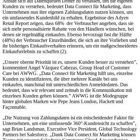
Anstatt sich auf Datenquellen Dritter zu verlassen, um die eigenen
Kunden zu verstehen, bedeutet Data Connect für Marketing, dass
Unternehmen nun ihre eigenen Zahlungsdaten nutzen können, um
ein umfassendes Kundenbild zu erhalten. Ergebnisse des Adyen
Retail Report zeigen, dass 68% der Verbraucher angeben, dass sie
sich mehr personalisierte Rabatte von den Händlern wünschen, bei
denen sie regelmäßig einkaufen. Ebenso bevorzugt fast die Hälfte
(48%) der Verbraucher Einzelhändler, die sich an ihre Vorlieben und
ihr bisheriges Einkaufsverhalten erinnern, um ein maßgeschneidertes
Einkaufserlebnis zu schaffen (2).
„Unsere oberste Priorität ist es, unsere Kunden besser zu verstehen”,
kommentiert Angel Vázquez Cabezas, Group Head of Customer
Care bei AWWG. „Data Connect für Marketing hilft uns, einzelne
Kunden zu identifizieren, die über mehrere Kanäle bei uns
einkaufen, manchmal mit unterschiedlichen Anmeldedaten. Das
bedeutet, dass wir relevant und zeitnah in die Kommunikation mit
einzelnen Kunden gehen können.” AWWG ist die Modegruppe
hinter globalen Marken wie Pepe Jeans London, Hackett und
Façonnable.
„Die Nutzung von Zahlungsdaten ist ein entscheidender Faktor für
Unternehmen, um eine umfassende 360°-Kundensicht zu schaffen”,
sagt Brian Landsman, Executive Vice President, Global Technology
Partners bei Salesforce. „Dank Data Connect für Marketing können