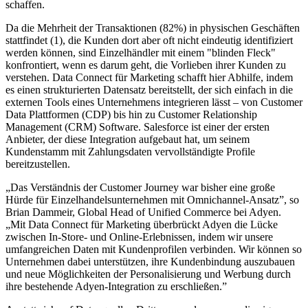
schaffen.
Da die Mehrheit der Transaktionen (82%) in physischen Geschäften
stattfindet (1), die Kunden dort aber oft nicht eindeutig identifiziert
werden können, sind Einzelhändler mit einem "blinden Fleck"
konfrontiert, wenn es darum geht, die Vorlieben ihrer Kunden zu
verstehen. Data Connect für Marketing schafft hier Abhilfe, indem
es einen strukturierten Datensatz bereitstellt, der sich einfach in die
externen Tools eines Unternehmens integrieren lässt – von Customer
Data Plattformen (CDP) bis hin zu Customer Relationship
Management (CRM) Software. Salesforce ist einer der ersten
Anbieter, der diese Integration aufgebaut hat, um seinem
Kundenstamm mit Zahlungsdaten vervollständigte Profile
bereitzustellen.
„Das Verständnis der Customer Journey war bisher eine große
Hürde für Einzelhandelsunternehmen mit Omnichannel-Ansatz”, so
Brian Dammeir, Global Head of Unified Commerce bei Adyen.
„Mit Data Connect für Marketing überbrückt Adyen die Lücke
zwischen In-Store- und Online-Erlebnissen, indem wir unsere
umfangreichen Daten mit Kundenprofilen verbinden. Wir können so
Unternehmen dabei unterstützen, ihre Kundenbindung auszubauen
und neue Möglichkeiten der Personalisierung und Werbung durch
ihre bestehende Adyen-Integration zu erschließen.”